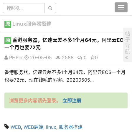
Togg
navi
原
Linux服务器搭建
帖
子
原
香港服务器，亿速云差不多1个月64元，阿里云ECS
导
一个月也要72元
航
PHPer
20-05-05
2588
0
0
香港服务器，亿速云差不多1个月64元，阿里云ECS一个月
也要72元，现在钱毛的厉害。20200505...
浏览更多内容请先登录。
立即注册
WEB
,
WEB后端
,
linux
,
服务器搭建