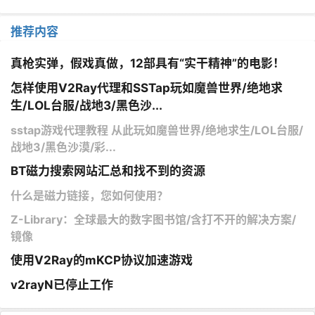
推荐内容
真枪实弹，假戏真做，12部具有“实干精神”的电影！
怎样使用V2Ray代理和SSTap玩如魔兽世界/绝地求
生/LOL台服/战地3/黑色沙...
sstap游戏代理教程 从此玩如魔兽世界/绝地求生/LOL台服/
战地3/黑色沙漠/彩...
BT磁力搜索网站汇总和找不到的资源
什么是磁力链接，您如何使用？
Z-Library：全球最大的数字图书馆/含打不开的解决方案/
镜像
使用V2Ray的mKCP协议加速游戏
v2rayN已停止工作