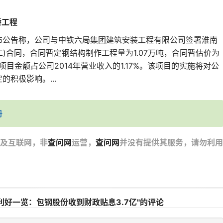
桥工程
发布公告称，公司与中铁六局集团建筑安装工程有限公司签署淮南
)合同，合同暂定钢结构制作工程量为1.07万吨，合同暂估价为
述项目金额占公司2014年营业收入的1.17%。该项目的实施将对公
的积极影响。...
册
及互联网，非
查问网
运营，
查问网
并没有提供其服务，请勿利用
司利好一览：包钢股份收到财政贴息3.7亿"的评论