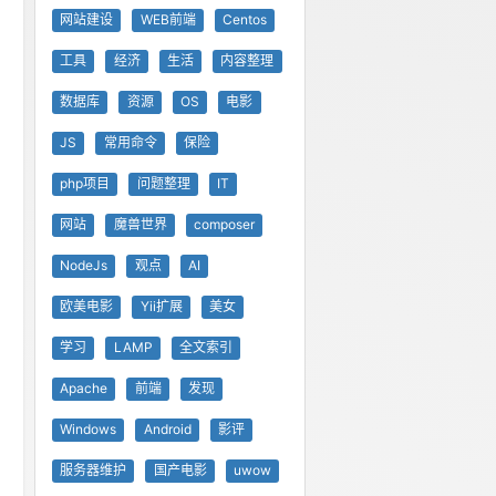
网站建设
WEB前端
Centos
工具
经济
生活
内容整理
数据库
资源
OS
电影
JS
常用命令
保险
php项目
问题整理
IT
网站
魔兽世界
composer
NodeJs
观点
AI
欧美电影
Yii扩展
美女
学习
LAMP
全文索引
Apache
前端
发现
Windows
Android
影评
服务器维护
国产电影
uwow