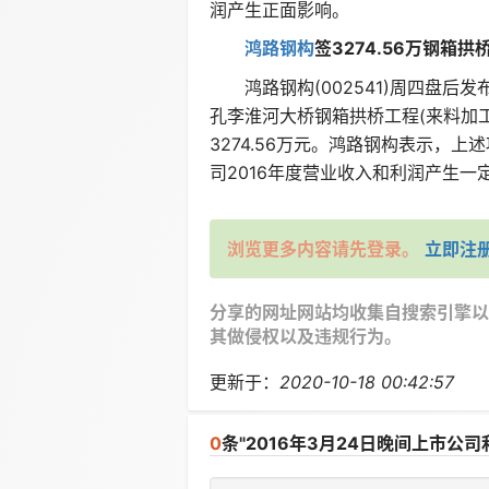
润产生正面影响。
鸿路钢构
签3274.56万钢箱拱
鸿路钢构(002541)周四盘后
孔李淮河大桥钢箱拱桥工程(来料加工
3274.56万元。鸿路钢构表示，上
司2016年度营业收入和利润产生一定
浏览更多内容请先登录。
立即注
分享的网址网站均收集自搜索引擎以
其做侵权以及违规行为。
更新于：
2020-10-18 00:42:57
0
条"2016年3月24日晚间上市公