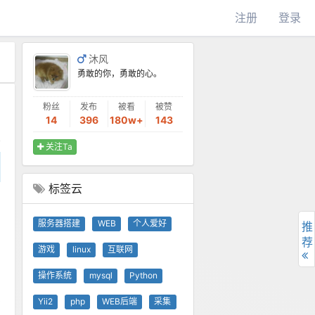
注册
登录
沐风
勇敢的你，勇敢的心。
粉丝
发布
被看
被赞
14
396
180w+
143
关注Ta
标签云
服务器搭建
WEB
个人爱好
推
荐
游戏
linux
互联网
操作系统
mysql
Python
Yii2
php
WEB后端
采集
万