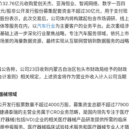
作价32.76亿元收购爱创天杰、亚海恒业、智阅网络、数字一百四
.45元/股非公开发行股份募集配套资金不超过30亿元，用于支付现
股份表示，此次交易后，公司体内将构建起包含市场调研、线上
体等服务在内，以
汽车行业
为主要客户的业务平台。此次重组涉
基础上进一步深化行业聚焦战略，专注汽车服务领域，依托上市
场景的海量数据资源，最终实现从互联网营销到数据服务的战略
披露公告称，公司23日收到内蒙古自治区包头市财政局给予的财政
业会计准则》相关规定，上述资金将作为营业外收入计入公司当期
器械领域
公开发行股票数量不超过4000万股，募集资金总额不超过77900
。捷通泰瑞的主营业务属于CRO业务范畴，是国内领先专注于医疗
疗器械(包括IVD)企业的相关医疗器械产品研发提供所需的临床
册申报服务、医疗器械临床试验技术服务和医疗器械专业人才猎