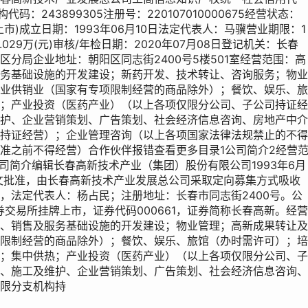
结构代码：243899305注册号：220107010000675经营状态：
市)成立日期：1993年06月10日法定代表人：马骥营业期限：1
72.029万(元)审核/年检日期：2020年07月08日登记机关：长春
分局企业地址：朝阳区同志街2400号5楼501室经营范围：高
务基础设施的开发建设；新药开发、技术转让、咨询服务；物业
业供销业（国家有专项限制经营的商品除外）；餐饮、娱乐、旅
；产业投资（医药产业）（以上各项仅限分公司、子公司持证经
护、企业营销策划、广告策划、社会经济信息咨询、房地产中介
持证经营）；企业管理咨询（以上各项国家法律法规禁止的不得
准之前不得经营）合作伙伴报错查看更多目录1公司简介2经营
司简介编辑长春高新技术产业（集团）股份有限公司1993年6月
3号文批准，由长春高新技术产业发展总公司采取定向募集方式吸收
，法定代表人：杨占民；注册地址：长春市同志街2400号。公
证券交易所挂牌上市，证券代码000661，证券简称长春高新。经营
、销售及服务基础设施的开发建设；物业管理；高新成果转让及
限制经营的商品除外）；餐饮、娱乐、旅馆（办时需许可）；培
；集中供热；产业投资（医药产业）（以上各项仅限分公司、子
、施工及维护、企业营销策划、广告策划、社会经济信息咨询、
限分支机构持