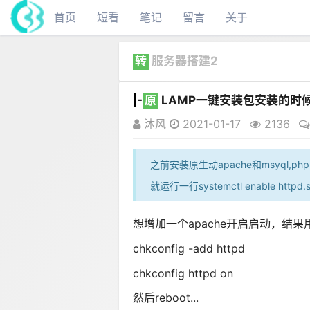
首页
短看
笔记
留言
关于
转
服务器搭建2
|-
原
LAMP一键安装包安装的时
沐风
2021-01-17
2136
之前安装原生动apache和msyql,
就运行一行systemctl enable httpd.
想增加一个apache开启启动，结果
chkconfig -add httpd
chkconfig httpd on
然后reboot...