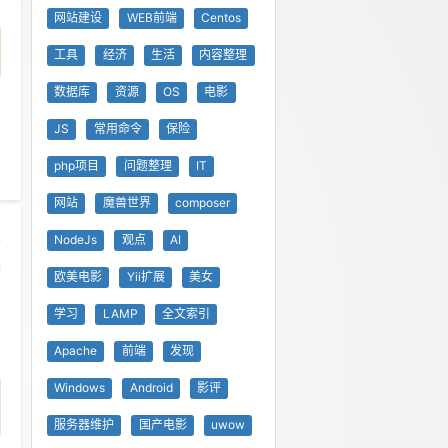
网站建设
WEB前端
Centos
工具
经济
生活
内容整理
数据库
资源
OS
电影
JS
常用命令
保险
php项目
问题整理
IT
网站
魔兽世界
composer
NodeJs
观点
AI
楼
欧美电影
Yii扩展
美女
学习
LAMP
全文索引
0
Apache
前端
发现
Windows
Android
影评
服务器维护
国产电影
uwow