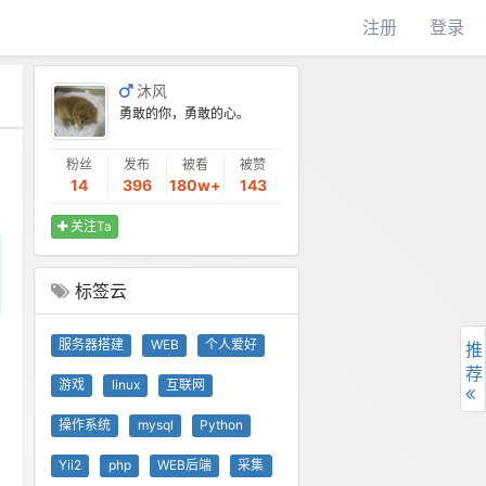
注册
登录
沐风
勇敢的你，勇敢的心。
粉丝
发布
被看
被赞
14
396
180w+
143
关注Ta
标签云
服务器搭建
WEB
个人爱好
推
荐
游戏
linux
互联网
操作系统
mysql
Python
Yii2
php
WEB后端
采集