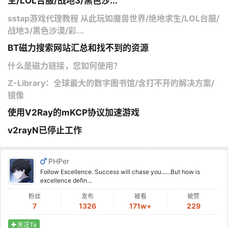
生/LOL台服/战地3/黑色沙...
sstap游戏代理教程 从此玩如魔兽世界/绝地求生/LOL台服/
战地3/黑色沙漠/彩...
BT磁力搜索网站汇总和找不到的资源
什么是磁力链接，您如何使用？
Z-Library：全球最大的数字图书馆/含打不开的解决方案/
镜像
使用V2Ray的mKCP协议加速游戏
v2rayN已停止工作
PHPer
Follow Excellence. Success will chase you......But how is
excellence defin...
粉丝
发布
被看
被赞
7
1326
171w+
229
关注Ta