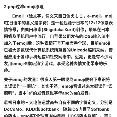
2.php过滤emoji原理
Emoji （絵文字，词义来自日语えもじ，e-moji，moj
i在日语中的含义是字符）是一套起源于日本的12x12像素表
情符号，由栗田穣崇(Shigetaka Kurit)创作，最早在日本
网络及手机用户中流行。自苹果公司发布的iOS5输入法中
加入了emoji后，这种表情符号开始席卷全球，目前emoji
已被大多数现代计算机系统所兼容的Unicode编码采纳，普
遍应用于各种手机短信和社交网络中。近期，更是有不少网
友用emoji图案玩猜字游戏，享受这种表情文化带来的乐
趣。
关于emoji的发音：很多人第一眼见到emoji便会下意识将
其误读作“一磨叽”，其实不然，emoji音译过来大概读作“诶
磨叽”，当中“e”的发音颇似字母abc的a的发音。
最初日本的三大电信运营商各自有不同的字符定义，分别是
DoCoMo、KDDI和Softbank。随着iOS内置了Softbank
的版本，emoji在全球范围内风靡（iOS5版本以前）。而G