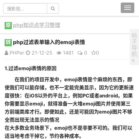
Togg
navi
原
php知识点学习整理
帖
子
转
php过滤表单输入的emoji表情
导
PHPer
21-12-25
1481
0
0
航
1.过滤emoji表情的原因
在我们的项目开发中，emoji表情是个麻烦的东西，即
使我们可以能存储，也不一定能完美显示，因为它的更新速
度很快：在iOS以外的平台上，例如PC或者android。如果
你需要显示emoji，就得准备一大堆emoji图片并使用第三
方前端类库才行。即便如此，还是可能因为emoji图片不够
全而出现无法显示的情况
在大多数业务场景下，emoji也不是非要不可的。我们可以
适当地考虑干掉它，节约各种成本。