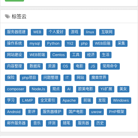
标签云
服务器搭建
WEB
个人爱好
游戏
linux
互联网
操作系统
mysql
Python
Yii2
php
WEB后端
采集
网站建设
WEB前端
Centos
工具
经济
生活
内容整理
数据库
资源
OS
电影
JS
常用命令
保险
php项目
问题整理
IT
网站
魔兽世界
composer
NodeJs
观点
AI
欧美电影
Yii扩展
美女
学习
LAMP
全文索引
Apache
前端
发现
Windows
Android
影评
服务器维护
国产电影
uwow
PHP框架
邮件服务器
音乐
评测
随笔
服务器
历史