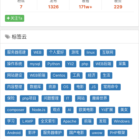
粉丝
发布
被看
被赞
7
1326
171w+
229
关注Ta
标签云
服务器搭建
WEB
个人爱好
游戏
linux
互联网
操作系统
mysql
Python
Yii2
php
WEB后端
采集
网站建设
WEB前端
Centos
工具
经济
生活
内容整理
数据库
资源
OS
电影
JS
常用命令
保险
php项目
问题整理
IT
网站
魔兽世界
composer
NodeJs
观点
AI
欧美电影
Yii扩展
美女
学习
LAMP
全文索引
Apache
前端
发现
Windows
Android
影评
服务器维护
国产电影
uwow
PHP框架