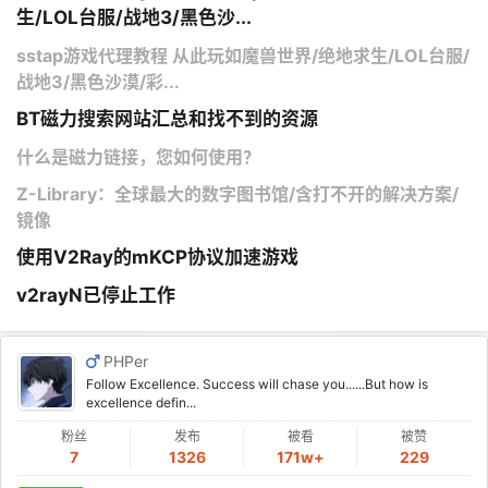
生/LOL台服/战地3/黑色沙...
sstap游戏代理教程 从此玩如魔兽世界/绝地求生/LOL台服/
战地3/黑色沙漠/彩...
BT磁力搜索网站汇总和找不到的资源
什么是磁力链接，您如何使用？
Z-Library：全球最大的数字图书馆/含打不开的解决方案/
镜像
使用V2Ray的mKCP协议加速游戏
v2rayN已停止工作
PHPer
Follow Excellence. Success will chase you......But how is
excellence defin...
粉丝
发布
被看
被赞
7
1326
171w+
229