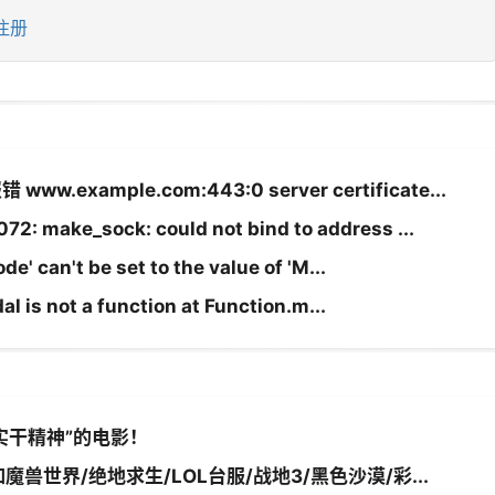
注册
.example.com:443:0 server certificate...
ake_sock: could not bind to address ...
' can't be set to the value of 'M...
l is not a function at Function.m...
实干精神”的电影！
魔兽世界/绝地求生/LOL台服/战地3/黑色沙漠/彩...