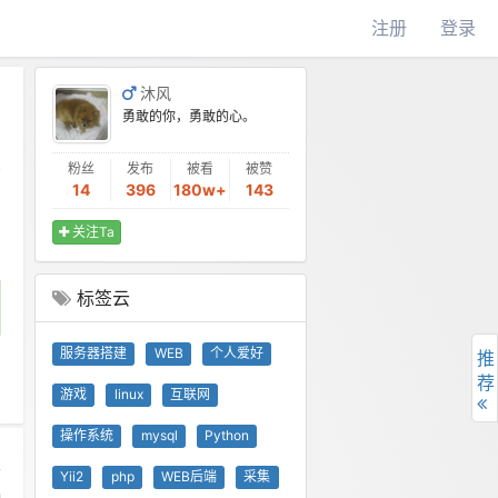
注册
登录
沐风
勇敢的你，勇敢的心。
粉丝
发布
被看
被赞
14
396
180w+
143
关注Ta
标签云
服务器搭建
WEB
个人爱好
推
荐
游戏
linux
互联网
操作系统
mysql
Python
Yii2
php
WEB后端
采集