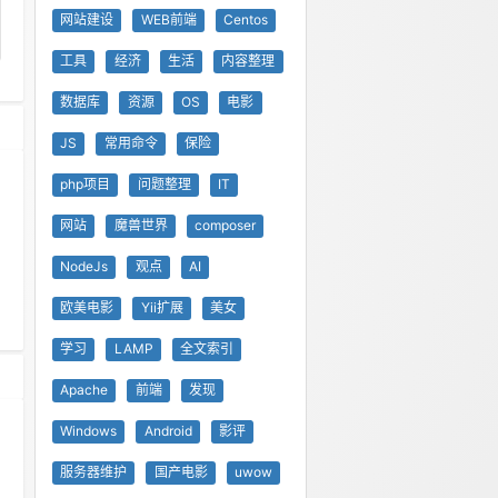
网站建设
WEB前端
Centos
工具
经济
生活
内容整理
数据库
资源
OS
电影
JS
常用命令
保险
php项目
问题整理
IT
网站
魔兽世界
composer
NodeJs
观点
AI
欧美电影
Yii扩展
美女
学习
LAMP
全文索引
Apache
前端
发现
Windows
Android
影评
服务器维护
国产电影
uwow