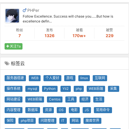
PHPer
Follow Excellence. Success will chase you......But how is
excellence defin...
粉丝
发布
被看
被赞
7
1326
170w+
229
关注Ta
标签云
服务器搭建
WEB
个人爱好
游戏
linux
互联网
操作系统
mysql
Python
Yii2
php
WEB后端
采集
网站建设
WEB前端
Centos
工具
经济
生活
内容整理
数据库
资源
OS
电影
JS
常用命令
保险
php项目
问题整理
IT
网站
魔兽世界