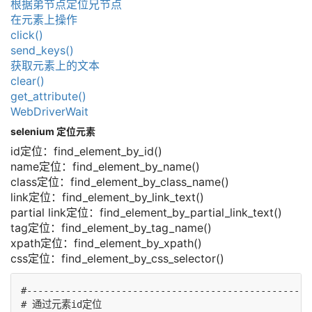
根据弟节点定位兄节点
在元素上操作
click()
send_keys()
获取元素上的文本
clear()
get_attribute()
WebDriverWait
selenium 定位元素
id定位：find_element_by_id()
name定位：find_element_by_name()
class定位：find_element_by_class_name()
link定位：find_element_by_link_text()
partial link定位：find_element_by_partial_link_text()
tag定位：find_element_by_tag_name()
xpath定位：find_element_by_xpath()
css定位：find_element_by_css_selector()
#---------------------------------------------------
# 通过元素id定位
