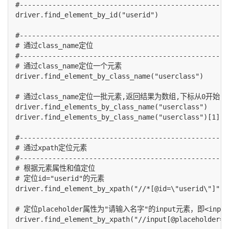
#---------------------------------------------------
driver.find_element_by_id("userid")

#---------------------------------------------------
# 通过class_name定位

#---------------------------------------------------
# 通过class_name定位一个元素

driver.find_element_by_class_name("userclass")

# 通过class_name定位一批元素,返回结果为数组,下标从0开始

driver.find_elements_by_class_name("userclass")

driver.find_elements_by_class_name("userclass")[1].cl
#---------------------------------------------------
# 通过xpath定位元素

#---------------------------------------------------
# 根据元素属性和值定位

# 定位id="userid"的元素

driver.find_element_by_xpath("//*[@id=\"userid\"]")

# 定位placeholder属性为"请输入名字"的input元素，即<input 
driver.find_element_by_xpath("//input[@placeholder