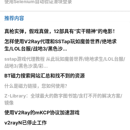
使用Selenium自动验证滑块登录
推荐内容
真枪实弹，假戏真做，12部具有“实干精神”的电影！
怎样使用V2Ray代理和SSTap玩如魔兽世界/绝地求
生/LOL台服/战地3/黑色沙...
sstap游戏代理教程 从此玩如魔兽世界/绝地求生/LOL台服/
战地3/黑色沙漠/彩...
BT磁力搜索网站汇总和找不到的资源
什么是磁力链接，您如何使用？
Z-Library：全球最大的数字图书馆/含打不开的解决方案/
镜像
使用V2Ray的mKCP协议加速游戏
v2rayN已停止工作