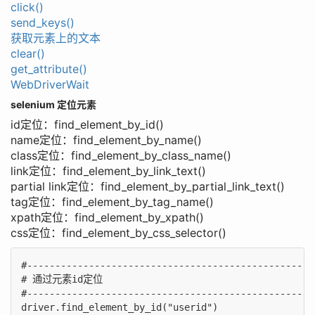
click()
send_keys()
获取元素上的文本
clear()
get_attribute()
WebDriverWait
selenium 定位元素
id定位：find_element_by_id()
name定位：find_element_by_name()
class定位：find_element_by_class_name()
link定位：find_element_by_link_text()
partial link定位：find_element_by_partial_link_text()
tag定位：find_element_by_tag_name()
xpath定位：find_element_by_xpath()
css定位：find_element_by_css_selector()
#---------------------------------------------------
# 通过元素id定位

#---------------------------------------------------
driver.find_element_by_id("userid")
