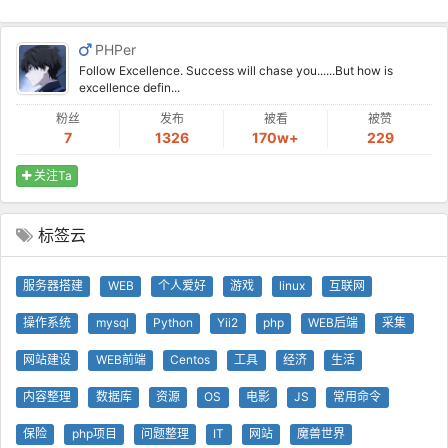
PHPer
Follow Excellence. Success will chase you......But how is
excellence defin...
粉丝
发布
被看
被赞
7
1326
170w+
229
关注Ta
标签云
服务器搭建
WEB
个人爱好
游戏
linux
互联网
操作系统
mysql
Python
Yii2
php
WEB后端
采集
网站建设
WEB前端
Centos
工具
经济
生活
内容整理
数据库
资源
OS
电影
JS
常用命令
保险
php项目
问题整理
IT
网站
魔兽世界