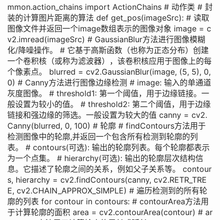
mmon.action_chains import ActionChains # 动作类 # 封
装的计算图片距离的算法 def get_pos(imageSrc): # 读取
图像文件并返回一个image数组表示的图像对象 image = c
v2.imread(imageSrc) # GaussianBlur方法进行图像模糊
化/降噪操作。 # 它基于高斯函数（也称为正态分布）创建
一个卷积核（或称为滤波器），该卷积核应用于图像上的每
个像素点。 blurred = cv2.GaussianBlur(image, (5, 5), 0,
0) # Canny方法进行图像边缘检测 # image: 输入的单通道
灰度图像。 # threshold1: 第一个阈值，用于边缘链接。一
般设置为较小的值。 # threshold2: 第二个阈值，用于边缘
链接和强边缘的筛选。一般设置为较大的值 canny = cv2.
Canny(blurred, 0, 100) # 轮廓 # findContours方法用于
检测图像中的轮廓,并返回一个包含所有检测到轮廓的列
表。 # contours(可选): 输出的轮廓列表。每个轮廓都表示
为一个点集。 # hierarchy(可选): 输出的轮廓层次结构信
息。它描述了轮廓之间的关系，例如父子关系等。 contour
s, hierarchy = cv2.findContours(canny, cv2.RETR_TRE
E, cv2.CHAIN_APPROX_SIMPLE) # 遍历检测到的所有轮
廓的列表 for contour in contours: # contourArea方法用
于计算轮廓的面积 area = cv2.contourArea(contour) # ar