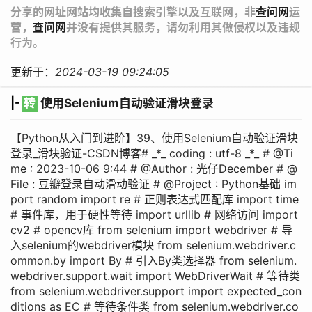
分享的网址网站均收集自搜索引擎以及互联网，非
查问网
运
营，
查问网
并没有提供其服务，请勿利用其做侵权以及违规
行为。
更新于：
2024-03-19 09:24:05
|-
转
使用Selenium自动验证滑块登录
【Python从入门到进阶】39、使用Selenium自动验证滑块
登录_滑块验证-CSDN博客# _*_ coding : utf-8 _*_ # @Ti
me : 2023-10-06 9:44 # @Author : 光仔December # @
File : 豆瓣登录自动滑动验证 # @Project : Python基础 im
port random import re # 正则表达式匹配库 import time
# 事件库，用于硬性等待 import urllib # 网络访问 import
cv2 # opencv库 from selenium import webdriver # 导
入selenium的webdriver模块 from selenium.webdriver.c
ommon.by import By # 引入By类选择器 from selenium.
webdriver.support.wait import WebDriverWait # 等待类
from selenium.webdriver.support import expected_con
ditions as EC # 等待条件类 from selenium.webdriver.co