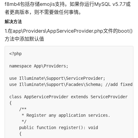
f8mb4包括存储emojis支持。如果你运行MySQL v5.7.7或
者更高版本，则不需要做任何事情。
解决方法
1.在app\Providers\AppServiceProvider.php文件的boot()
方法中添加默认值
<?php

namespace App\Providers;

use Illuminate\Support\ServiceProvider;

use Illuminate\Support\Facades\Schema; //add fixed sq
class AppServiceProvider extends ServiceProvider

{

    /**

     * Register any application services.

     */

    public function register(): void

    {
