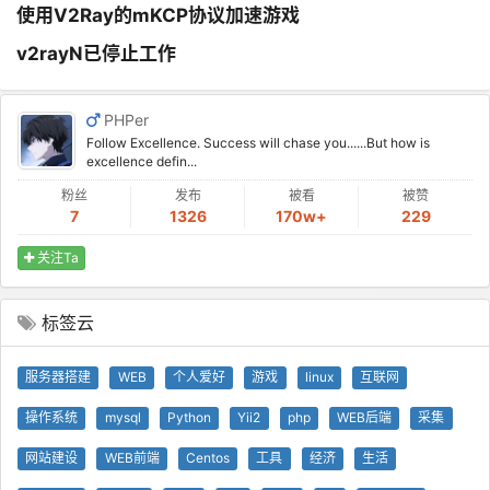
使用V2Ray的mKCP协议加速游戏
v2rayN已停止工作
PHPer
Follow Excellence. Success will chase you......But how is
excellence defin...
粉丝
发布
被看
被赞
7
1326
170w+
229
关注Ta
标签云
服务器搭建
WEB
个人爱好
游戏
linux
互联网
操作系统
mysql
Python
Yii2
php
WEB后端
采集
网站建设
WEB前端
Centos
工具
经济
生活