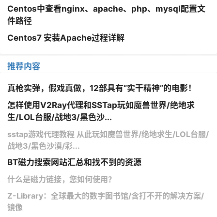
Centos中查看nginx、apache、php、mysql配置文
件路径
Centos7 安装Apache过程详解
推荐内容
真枪实弹，假戏真做，12部具有“实干精神”的电影！
怎样使用V2Ray代理和SSTap玩如魔兽世界/绝地求
生/LOL台服/战地3/黑色沙...
sstap游戏代理教程 从此玩如魔兽世界/绝地求生/LOL台服/
战地3/黑色沙漠/彩...
BT磁力搜索网站汇总和找不到的资源
什么是磁力链接，您如何使用？
Z-Library：全球最大的数字图书馆/含打不开的解决方案/
镜像