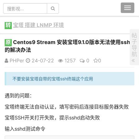
Togg
navi
转
宝塔 搭建 LNMP 环境
帖
子
原
Centos9 Stream 安装宝塔9.1.0版本无法使用ssh
导
的解决办法
航
PHPer
24-07-22
1257
0
0
不要安装宝塔自带的宝塔ssh终端这个应用
遇到的问题：
宝塔终端无法自动认证，填写密码后连接目标服务器失败
宝塔SSH开关打开失败，提示sshd启动失败
输入sshd测试命令