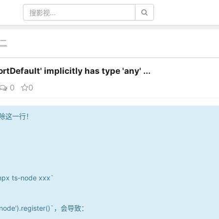
之二
Default' implicitly has type 'any' ...
0
0
/ ❌ 删除这一行！
 ts-node xxx`
-node').register()`，会导致：