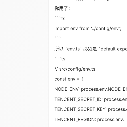
你用了：
```ts
import env from '../config/env';
```
所以 `env.ts` 必须是 `default exp
```ts
// src/config/env.ts
const env = {
NODE_ENV: process.env.NODE_ENV
TENCENT_SECRET_ID: process.e
TENCENT_SECRET_KEY: process.
TENCENT_REGION: process.env.TE