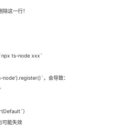
// ❌ 删除这一行！
x ts-node xxx`
s-node').register()`，会导致：
*
Default`）
e`，也可能失效