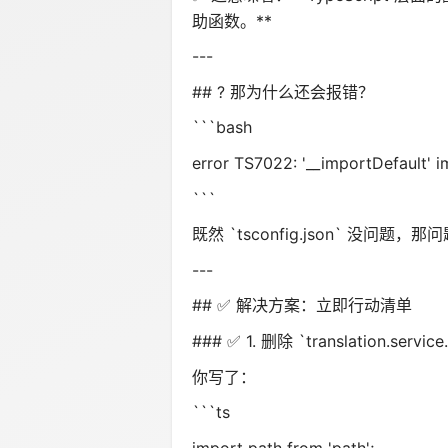
助函数。**
---
## ? 那为什么还会报错？
```bash
error TS7022: '__importDefault' imp
```
既然 `tsconfig.json` 没问题
---
## ✅ 解决方案：立即行动清单
### ✅ 1. 删除 `translation.service.
你写了：
```ts
import path from 'path';