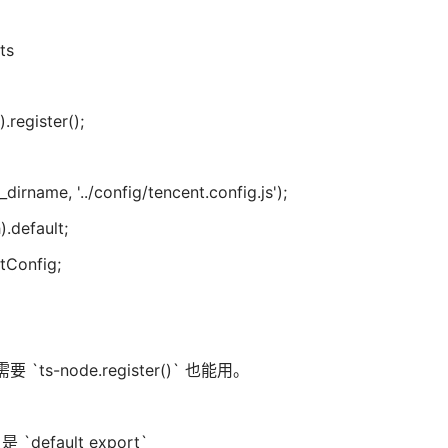
ts
register();
dirname, '../config/tencent.config.js');
).default;
tConfig;
要 `ts-node.register()` 也能用。
 是 `default export`