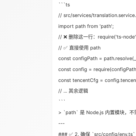
```ts
// src/services/translation.service.
import path from 'path';
// ❌ 删除这一行：require('ts-node').
// ✅ 直接使用 path
const configPath = path.resolve(__
const config = require(configPath
const tencentCfg = config.tencen
// ... 其余逻辑
```
> `path` 是 Node.js 内置模块，不需
---
### ✅ 2. 确保 `src/config/env.ts`