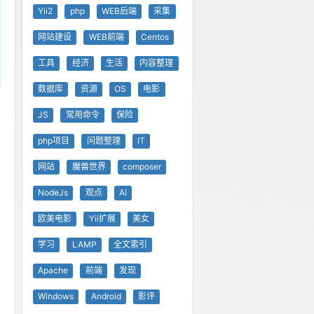
Yii2
php
WEB后端
采集
网站建设
WEB前端
Centos
工具
经济
生活
内容整理
数据库
资源
OS
电影
JS
常用命令
保险
php项目
问题整理
IT
网站
魔兽世界
composer
NodeJs
观点
AI
欧美电影
Yii扩展
美女
学习
LAMP
全文索引
Apache
前端
发现
Windows
Android
影评