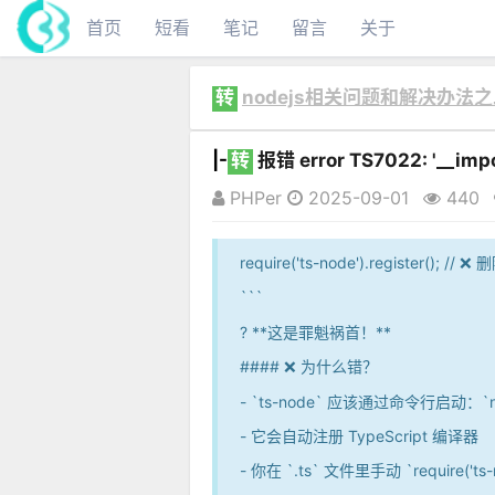
首页
短看
笔记
留言
关于
转
nodejs相关问题和解决办法
|-
转
报错 error TS7022: '__import
PHPer
2025-09-01
440
require('ts-node').register(); /
```
? **这是罪魁祸首！**
#### ❌ 为什么错？
- `ts-node` 应该通过命令行启动：`npx
- 它会自动注册 TypeScript 编译器
- 你在 `.ts` 文件里手动 `require('ts