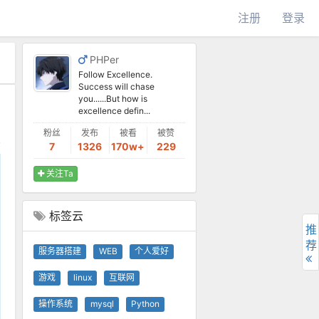
注册
登录
PHPer
Follow Excellence.
Success will chase
you......But how is
excellence defin...
粉丝
发布
被看
被赞
7
1326
170w+
229
关注Ta
标签云
推
荐
服务器搭建
WEB
个人爱好
游戏
linux
互联网
操作系统
mysql
Python