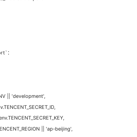
ort`：
 || 'development',
nv.TENCENT_SECRET_ID,
env.TENCENT_SECRET_KEY,
NCENT_REGION || 'ap-beijing',