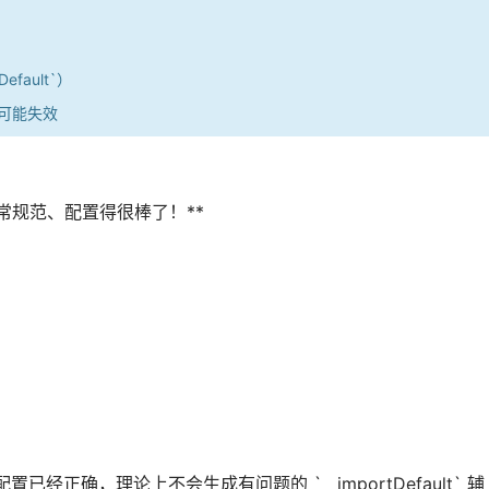
efault`）
`，也可能失效
*已经非常规范、配置得很棒了！**
的配置已经正确，理论上不会生成有问题的 `__importDefault` 辅