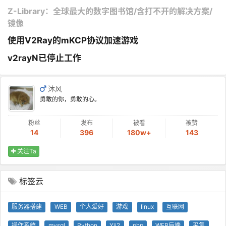
Z-Library：全球最大的数字图书馆/含打不开的解决方案/
镜像
使用V2Ray的mKCP协议加速游戏
v2rayN已停止工作
沐风
勇敢的你，勇敢的心。
粉丝
发布
被看
被赞
14
396
180w+
143
关注Ta
标签云
服务器搭建
WEB
个人爱好
游戏
linux
互联网
操作系统
mysql
Python
Yii2
php
WEB后端
采集