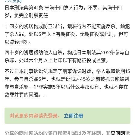
7人赞同
日本刑法典第41条:未满十四岁人行为，不罚。其满十四
岁，负完全刑事责任
十四岁的浅居构成防卫过当，猥亵行为不能实施反杀。触犯
了杀人罪，处以5年以上有期征役，无期征役或死刑，但可
以减轻刑罚。
四十岁的浅居帮助他人自杀，构成日本刑法典202条参与自
杀罪，处以六个月以上七年以下有期征役或监禁。
不过日本刑事诉讼法规定了刑事诉讼时效，杀人罪追诉期15
年，参与自杀罪5年，也就是说浅居45岁之前被抓只能被判
参与自杀罪，犯罪实施5年以后什么事都没有，也就不存在
数罪并罚的问题。...
浏览更多内容请先登录。
立即注册
分享的网址网站均收集自搜索引擎以及互联网，非
查问网
运