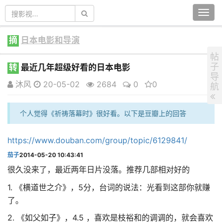
Togg
navi
摘
日本电影和导演
帖
子
转
最近几年超级好看的日本电影
导
沐风
20-05-02
2684
0
0
航
个人觉得《祈祷落幕时》很好看。以下是豆瓣上的回答
https://www.douban.com/group/topic/6129841/
茄子
2014-05-20 10:43:41
很久没来了，最近两年日片没落。推荐几部相对好的
1. 《横道世之介》，5分，台词的说法：光看到这部你就赚
了。
2. 《如父如子》，4.5 ，喜欢是枝裕和的调调的，就会喜欢