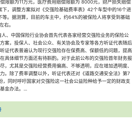
偿限额为11万元，医疗费用赔偿限额为 8000元，财产损失赔偿
案下，调整方案拟对《交强险基础费率表》42个车型中的16个进
%不等。据测算，目前的车主中，约64%的被保险人将享受到基础
%左右。
申请人、中国保险行业协会首先代表各家经营交强险业务的保险公
方案，投保人、社会公众、有关协会及专家等各方听证代表随后
听证代表普遍认为现行交强险存在保费高、保额低的问题，提高
在具体细节方面还有待斟酌。对于此前公布的交强险首年财务报
尽，尤其是交强险经营费用偏高、不够透明，应在增加透明度、
力。除了费率调整以外，听证代表还对《道路交通安全法》第7
盼，同时呼吁国家对交强险这一社会公益险种给予一定的财政支
金办法。...
册