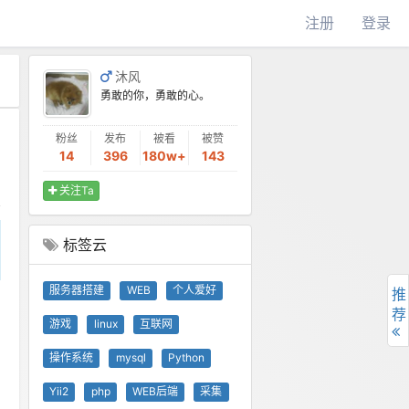
注册
登录
沐风
勇敢的你，勇敢的心。
粉丝
发布
被看
被赞
14
396
180w+
143
关注Ta
标签云
服务器搭建
WEB
个人爱好
推
荐
游戏
linux
互联网
操作系统
mysql
Python
Yii2
php
WEB后端
采集