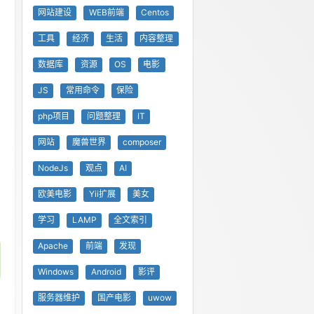
网站建设
WEB前端
Centos
工具
经济
生活
内容整理
数据库
资源
OS
电影
JS
常用命令
保险
php项目
问题整理
IT
网站
魔兽世界
composer
NodeJs
观点
AI
欧美电影
Yii扩展
美女
学习
LAMP
全文索引
Apache
前端
发现
Windows
Android
影评
服务器维护
国产电影
uwow