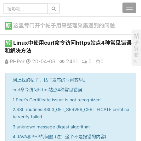
Togg
navi
原
这里专门开个帖子用来整理采集遇到的问题
帖
子
转
Linux中使用curl命令访问https站点4种常见错误
导
和解决方法
航
PHPer
20-04-06
2461
0
0
网上找的帖子，帖子发布的时间较早。
curl命令访问https站点4种常见错误
1.Peer’s Certificate issuer is not recognized
2.SSL routines:SSL3_GET_SERVER_CERTIFICATE:certifica
te verify failed
3.unknown message digest algorithm
4.JAVA和PHP的问题 (注：这个不是报错的内容)