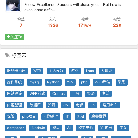
Follow Excellence. Success will chase you......But how is
excellence defin...
粉丝
发布
被看
被赞
7
1326
171w+
229
关注Ta
标签云
服务器搭建
WEB
个人爱好
游戏
linux
互联网
操作系统
mysql
Python
Yii2
php
WEB后端
采集
网站建设
WEB前端
Centos
工具
经济
生活
内容整理
数据库
资源
OS
电影
JS
常用命令
保险
php项目
问题整理
IT
网站
魔兽世界
composer
NodeJs
观点
AI
欧美电影
Yii扩展
美女