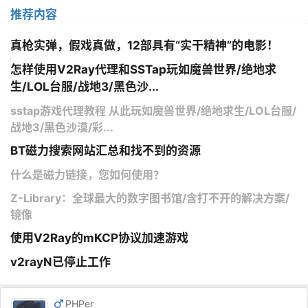
推荐内容
真枪实弹，假戏真做，12部具有“实干精神”的电影！
怎样使用V2Ray代理和SSTap玩如魔兽世界/绝地求
生/LOL台服/战地3/黑色沙...
sstap游戏代理教程 从此玩如魔兽世界/绝地求生/LOL台服/
战地3/黑色沙漠/彩...
BT磁力搜索网站汇总和找不到的资源
什么是磁力链接，您如何使用？
Z-Library：全球最大的数字图书馆/含打不开的解决方案/
镜像
使用V2Ray的mKCP协议加速游戏
v2rayN已停止工作
PHPer