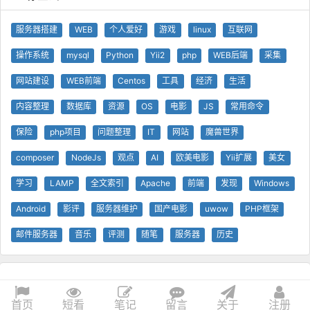
服务器搭建
WEB
个人爱好
游戏
linux
互联网
操作系统
mysql
Python
Yii2
php
WEB后端
采集
网站建设
WEB前端
Centos
工具
经济
生活
内容整理
数据库
资源
OS
电影
JS
常用命令
保险
php项目
问题整理
IT
网站
魔兽世界
composer
NodeJs
观点
AI
欧美电影
Yii扩展
美女
学习
LAMP
全文索引
Apache
前端
发现
Windows
Android
影评
服务器维护
国产电影
uwow
PHP框架
邮件服务器
音乐
评测
随笔
服务器
历史
© 查问我看 - 查问网
0.26s
1 GB
技术支持
Yii 框架
首页
短看
笔记
留言
关于
注册