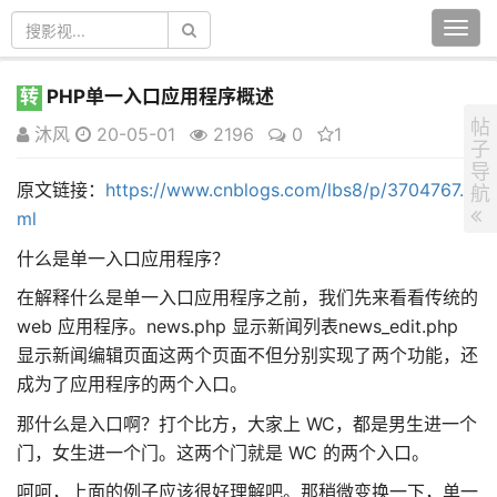
Togg
navi
转
PHP单一入口应用程序概述
帖
沐风
20-05-01
2196
0
1
子
导
原文链接：
https://www.cnblogs.com/lbs8/p/3704767.ht
航
ml
什么是单一入口应用程序？
在解释什么是单一入口应用程序之前，我们先来看看传统的
web 应用程序。news.php 显示新闻列表news_edit.php
显示新闻编辑页面这两个页面不但分别实现了两个功能，还
成为了应用程序的两个入口。
那什么是入口啊？打个比方，大家上 WC，都是男生进一个
门，女生进一个门。这两个门就是 WC 的两个入口。
呵呵，上面的例子应该很好理解吧。那稍微变换一下，单一