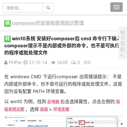
Togg
navi
摘
composer的安装和使用知识整理
帖
子
转
win10系统 安装好composer后 cmd 命令行下输入
导
composer提示不是内部或外部的命令，也不是可执行
航
的程序或批处理文件
PHPer
21-12-14
1439
0
0
在 windows CMD 下运行composer 出现错误提示： 不是
内部或外部命令，也不是可运行的程序或批处理文件，这是
因为没有配置 PATH 环境变量。
以 win10 为例，找到
右击选择属性，点击左侧的
此电脑
高
，选择
>
级系统设置
高级
环境变量