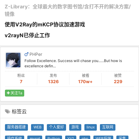
Z-Library：全球最大的数字图书馆/含打不开的解决方案/
镜像
使用V2Ray的mKCP协议加速游戏
v2rayN已停止工作
PHPer
Follow Excellence. Success will chase you......But how is
excellence defin...
粉丝
发布
被看
被赞
7
1326
170w+
229
关注Ta
标签云
服务器搭建
WEB
个人爱好
游戏
linux
互联网
操作系统
mysql
Python
Yii2
php
WEB后端
采集