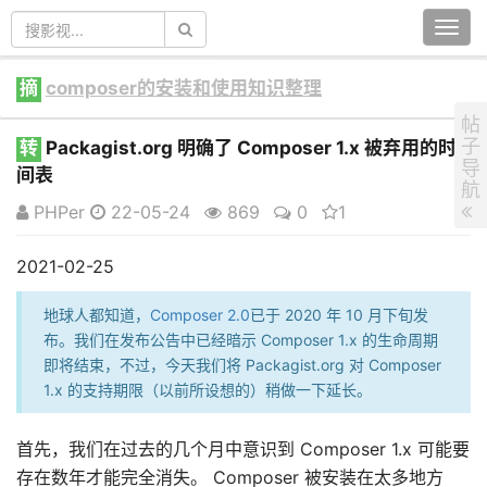
Togg
navi
摘
composer的安装和使用知识整理
帖
子
转
Packagist.org 明确了 Composer 1.x 被弃用的时
导
间表
航
PHPer
22-05-24
869
0
1
2021-02-25
地球人都知道，
Composer 2.0
已于 2020 年 10 月下旬发
布。我们在发布公告中已经暗示 Composer 1.x 的生命周期
即将结束，不过，今天我们将 Packagist.org 对 Composer
1.x 的支持期限（以前所设想的）稍做一下延长。
首先，我们在过去的几个月中意识到 Composer 1.x 可能要
存在数年才能完全消失。 Composer 被安装在太多地方