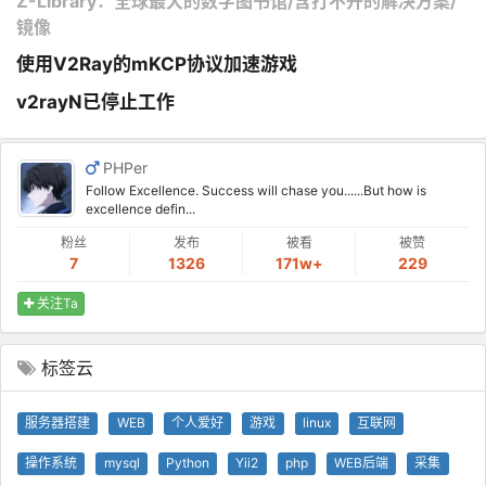
Z-Library：全球最大的数字图书馆/含打不开的解决方案/
镜像
使用V2Ray的mKCP协议加速游戏
v2rayN已停止工作
PHPer
Follow Excellence. Success will chase you......But how is
excellence defin...
粉丝
发布
被看
被赞
7
1326
171w+
229
关注Ta
标签云
服务器搭建
WEB
个人爱好
游戏
linux
互联网
操作系统
mysql
Python
Yii2
php
WEB后端
采集