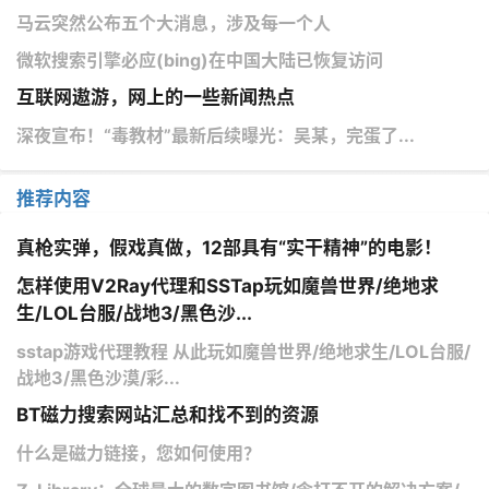
马云突然公布五个大消息，涉及每一个人
微软搜索引擎必应(bing)在中国大陆已恢复访问
互联网遨游，网上的一些新闻热点
深夜宣布！“毒教材”最新后续曝光：吴某，完蛋了...
推荐内容
真枪实弹，假戏真做，12部具有“实干精神”的电影！
怎样使用V2Ray代理和SSTap玩如魔兽世界/绝地求
生/LOL台服/战地3/黑色沙...
sstap游戏代理教程 从此玩如魔兽世界/绝地求生/LOL台服/
战地3/黑色沙漠/彩...
BT磁力搜索网站汇总和找不到的资源
什么是磁力链接，您如何使用？