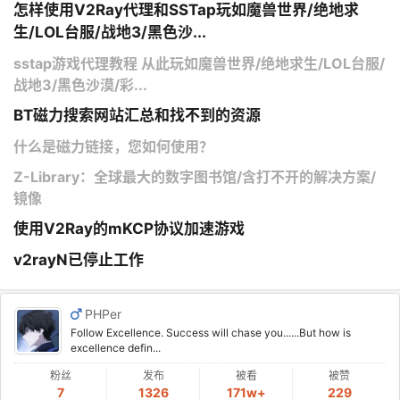
怎样使用V2Ray代理和SSTap玩如魔兽世界/绝地求
生/LOL台服/战地3/黑色沙...
sstap游戏代理教程 从此玩如魔兽世界/绝地求生/LOL台服/
战地3/黑色沙漠/彩...
BT磁力搜索网站汇总和找不到的资源
什么是磁力链接，您如何使用？
Z-Library：全球最大的数字图书馆/含打不开的解决方案/
镜像
使用V2Ray的mKCP协议加速游戏
v2rayN已停止工作
PHPer
Follow Excellence. Success will chase you......But how is
excellence defin...
粉丝
发布
被看
被赞
7
1326
171w+
229