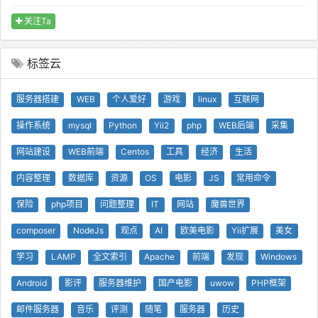
关注Ta
标签云
服务器搭建
WEB
个人爱好
游戏
linux
互联网
操作系统
mysql
Python
Yii2
php
WEB后端
采集
网站建设
WEB前端
Centos
工具
经济
生活
内容整理
数据库
资源
OS
电影
JS
常用命令
保险
php项目
问题整理
IT
网站
魔兽世界
composer
NodeJs
观点
AI
欧美电影
Yii扩展
美女
学习
LAMP
全文索引
Apache
前端
发现
Windows
Android
影评
服务器维护
国产电影
uwow
PHP框架
邮件服务器
音乐
评测
随笔
服务器
历史