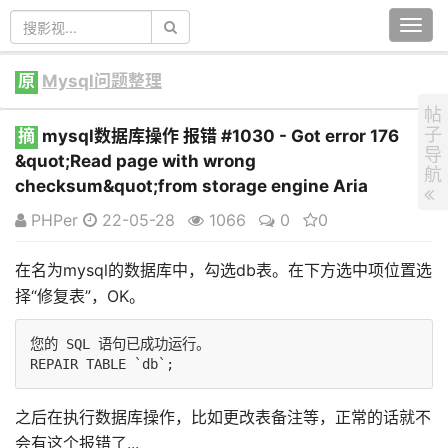
Togg
navi
原
Mysql问题整理
帖
子
摘
mysql数据库操作 报错 #1030 - Got error 176
导
&quot;Read page with wrong
航
checksum&quot;from storage engine Aria
PHPer
22-05-28
1066
0
0
在名为mysql的数据库中，勾选db表。在下方选中项位置选
择“修复表”，OK。
您的 SQL 语句已成功运行。

之后在执行数据库操作，比如更改表备注等，正常的话就不
会有这个报错了...