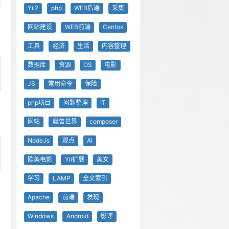
Yii2
php
WEB后端
采集
网站建设
WEB前端
Centos
工具
经济
生活
内容整理
数据库
资源
OS
电影
JS
常用命令
保险
php项目
问题整理
IT
网站
魔兽世界
composer
NodeJs
观点
AI
欧美电影
Yii扩展
美女
学习
LAMP
全文索引
Apache
前端
发现
Windows
Android
影评