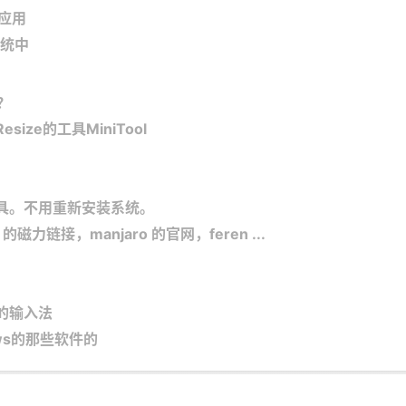
和应用
系统中
？
ize的工具MiniTool
size工具。不用重新安装系统。
x OS 的磁力链接，manjaro 的官网，feren ...
输入法​​
ows的那些软件的