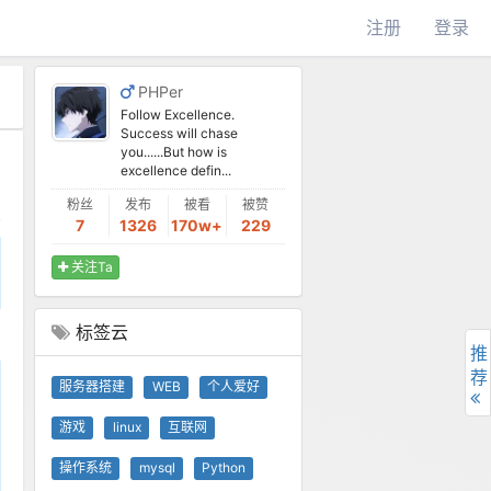
注册
登录
PHPer
Follow Excellence.
Success will chase
you......But how is
excellence defin...
粉丝
发布
被看
被赞
7
1326
170w+
229
关注Ta
标签云
推
荐
服务器搭建
WEB
个人爱好
游戏
linux
互联网
操作系统
mysql
Python