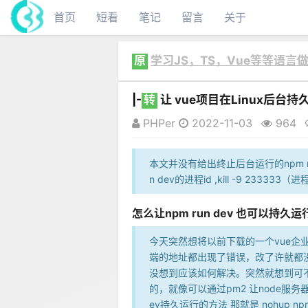
首页
短看
笔记
留言
关于
原
学习JS，TS，Vue等等语
|-
转
让 vue项目在Linux后台持久运
PHPer
2022-11-03
964
本文并没有给出终止后台运行的npm ru
n dev的进程id ,kill -9 233333（
怎么让npm run dev 也可以持久运
今天突然想将以前下载的一个vue
端的地址都出现了错误，改了许就都
没想到应该如何解决。突然就想到可不可
的，就像可以通过pm2 让node服务
ev持久运行的方法 那就是 nohup npm r