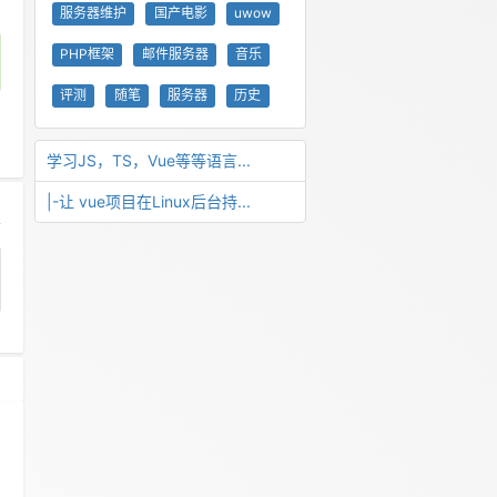
服务器维护
国产电影
uwow
PHP框架
邮件服务器
音乐
评测
随笔
服务器
历史
学习JS，TS，Vue等等语言...
|-让 vue项目在Linux后台持...