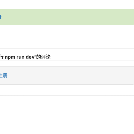
册
 npm run dev"的评论
注册
）