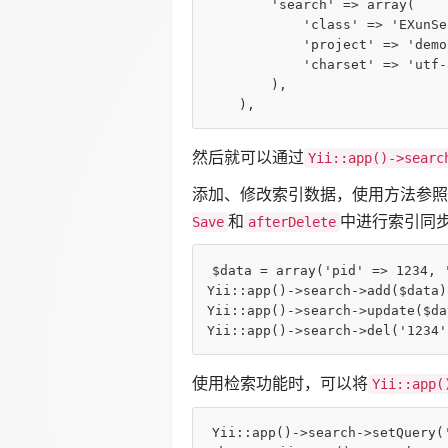
'search'
 => 
array
(

'class'
 => 
'EXunSe
'project'
 => 
'demo
'charset'
 => 
'utf-
        ),  

然后就可以通过
Yii::app()->searc
添加、修改索引数据，使用方法参照
和
中进行索引同
Save
afterDelete
$data
 = 
array
(
'pid'
 => 
1234
, 
Yii::app()->search->add(
$data
Yii::app()->search->update(
$da
Yii::app()->search->del(
'1234'
使用检索功能时，可以将
Yii::app(
Yii::app()->search->setQuery(