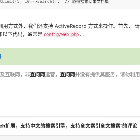
tLimit(
5
, 
10
)->search();	
// 取得搜索结果文档集
x 的调用方式外，我们还支持 ActiveRecord 方式来操作。首先， 请
加以下代码，通常是
...
config/web.php
册
及互联网，非
查问网
运营，
查问网
并没有提供其服务，请勿利用
nsearch扩展，支持中文的搜索引擎，支持全文索引全文搜索"的评论