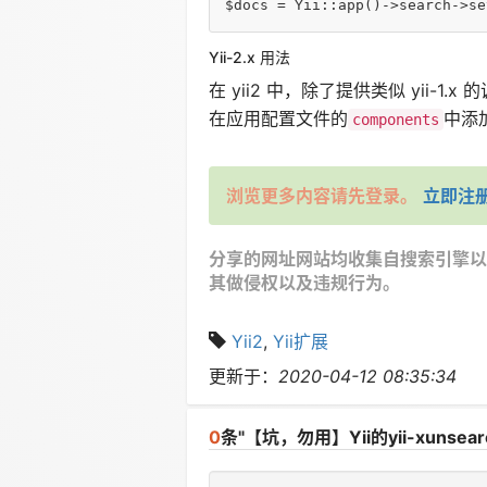
$docs
 = Yii::app()->search->se
Yii-2.x 用法
在 yii2 中，除了提供类似 yii-1.
在应用配置文件的
中添
components
浏览更多内容请先登录。
立即注
分享的网址网站均收集自搜索引擎以
其做侵权以及违规行为。
Yii2
,
Yii扩展
更新于：
2020-04-12 08:35:34
0
条"【坑，勿用】Yii的yii-xu