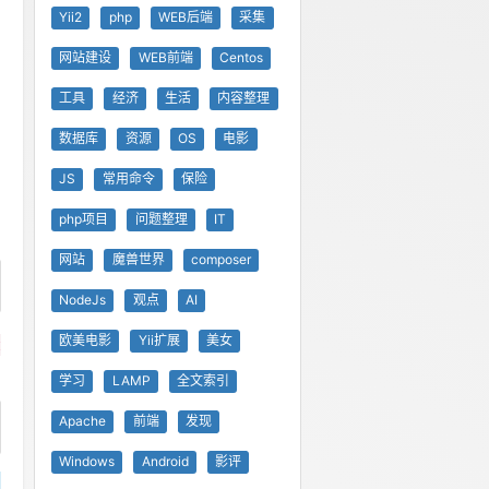
Yii2
php
WEB后端
采集
网站建设
WEB前端
Centos
工具
经济
生活
内容整理
数据库
资源
OS
电影
JS
常用命令
保险
php项目
问题整理
IT
网站
魔兽世界
composer
NodeJs
观点
AI
欧美电影
Yii扩展
美女
t
学习
LAMP
全文索引
Apache
前端
发现
Windows
Android
影评