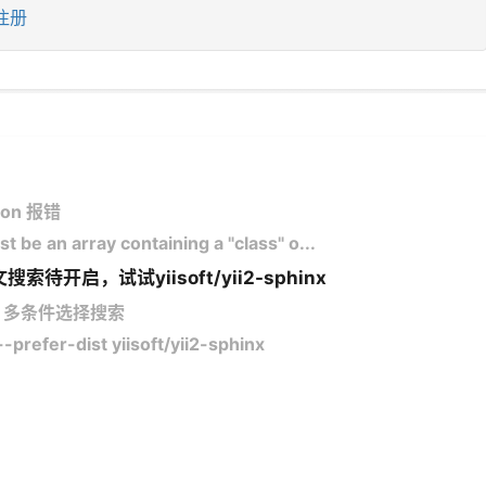
注册
tion 报错
 be an array containing a "class" o...
开启，试试yiisoft/yii2-sphinx
擎 多条件选择搜索
refer-dist yiisoft/yii2-sphinx