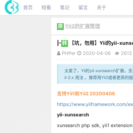
首页
短看
笔记
留言
关于
原
Yii2的扩展整理
|-
转
【坑，勿用】Yii的yii-x
PHPer
2020-04-06
2613
太差了，Yii的yii-xunsearch
ii-2.x 用法 ，推荐用Yii2或者更高
支持Yii1和Yii2 20200406
https://www.yiiframework.com/ex
yii-xunsearch
xunsearch php sdk, yii1 extensio