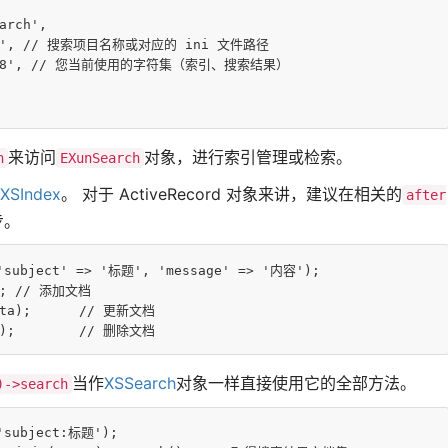
arch'
,

'
, 
// 搜索项目名称或对应的 ini 文件路径
8'
, 
// 您当前使用的字符集（索引、搜索结果）
来访问
对象，进行索引管理或检索。
h
EXunSearch
XSIndex
。 对于 ActiveRecord 对象来讲，建议在相关的
after
步。
'subject'
 => 
'标题'
, 
'message'
 => 
'内容'
);

);	
// 添加文档
ta
);	
// 更新文档
);	
// 删除文档
当作
XSSearch
对象一样直接使用它的全部方法。
)->search
'subject:标题'