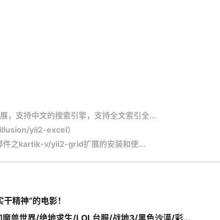
rch扩展，支持中文的搜索引擎，支持全文索引全...
ion/yii2-excel）
之kartik-v/yii2-grid扩展的安装和使...
实干精神”的电影！
魔兽世界/绝地求生/LOL台服/战地3/黑色沙漠/彩...