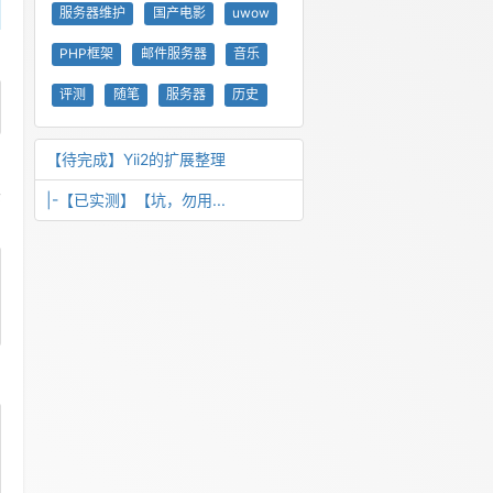
服务器维护
国产电影
uwow
PHP框架
邮件服务器
音乐
评测
随笔
服务器
历史
【待完成】Yii2的扩展整理
头
|-【已实测】【坑，勿用...