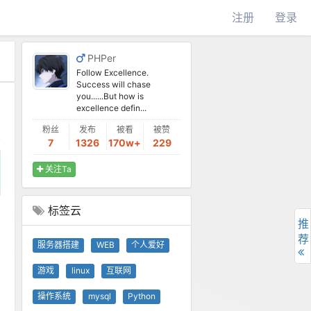
注册
登录
PHPer
Follow Excellence.
Success will chase
you......But how is
excellence defin...
粉丝
发布
被看
被赞
7
1326
170w+
229
关注Ta
标签云
推
荐
服务器搭建
WEB
个人爱好
游戏
linux
互联网
操作系统
mysql
Python