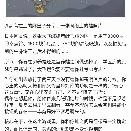
@高高在上的麻里子分享了一张网络上的蛙照片
日本网友说，这张大飞蛾抓着蛙飞翔的图，是用了3000块
的幸运铃、1500块的提灯、750块的高级帐篷，以及抽奖得
到的牛蒡饼干之后才得到的……
所以，你要在穷养蛙还是富养蛙之间做选择了，学区房的魔
咒你是逃过了，大飞蛾你要不要给你蛙考虑考虑？
当你蛙出去旅行了两三天也没有给你邮寄明信片的时候，你
心里的唠叨大概和你父母当年对你的唠叨是一样的，“玩心
这么重”，又在心里安慰自己，还不是“随了自己”；
偶尔它想起你，给你寄来几张明信片的时候，你是不是视若
珍宝，反复去相册里去翻看，甚至不理解怎么会有删除那个
按钮的存在——毕竟是好不容易盼来的。
核心在于，在这个游戏里，你和你蛙之间是纽带是一定确定
的，而具体走向、关系的远近却是不受你控制的。