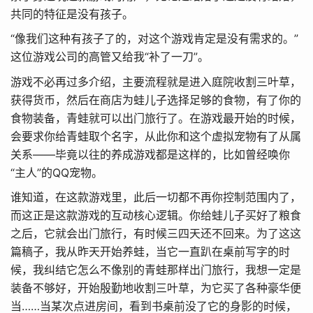
共同的特征是没有孩子。
“像我们这种有孩子了的，对这个游戏肯定是没有需求的。”
这位游戏公司的高管又给我“补了一刀”。
游戏不必再过多介绍，主要流程就是进入庭院收割三叶草，
获得货币，然后在商店为蛙儿子选择足够的食物，有了你的
食物装备，青蛙就可以出门旅行了。在游戏最开始的时候，
会要求你给青蛙取个名字，从此你和这个虚拟宠物有了从属
关系——毕竟以往的养成游戏都是这样的，比如曾经唤你
“主人”的QQ宠物。
谁知道，在这款游戏里，此后一切都不再你控制范围内了，
而这正是这款游戏的互动核心逻辑。你给蛙儿子买好了粮食
之后，它就会出门旅行，有时候三四天还不回来。为了这这
篇稿子，我从昨天开始养蛙，当它一直趴在桌前写字的时
候，我纠结它怎么不像别的青蛙那样出门旅行，我想一定是
装备不够好，开始殷勤地收割三叶草，为它买了各种豪华便
当……当某次点进房间，看到书桌前没了它的身影的时候，