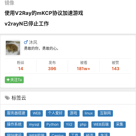
镜像
使用V2Ray的mKCP协议加速游戏
v2rayN已停止工作
沐风
勇敢的你，勇敢的心。
粉丝
发布
被看
被赞
14
396
181w+
143
关注Ta
标签云
服务器搭建
WEB
个人爱好
游戏
linux
互联网
操作系统
mysql
Python
Yii2
php
WEB后端
采集
网站建设
WEB前端
Centos
工具
经济
生活