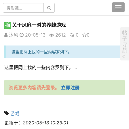
Togg
navi
摘
关于风靡一时的养蛙游戏
帖
沐风
20-05-13
2612
0
0
子
导
航
这里把网上找的一些内容罗列下。
这里把网上找的一些内容罗列下。...
浏览更多内容请先登录。
立即注册
游戏
更新于：
2020-05-13 10:23:01