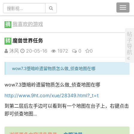
Togg
navi
摘
我喜欢的游戏
帖
子
转
魔兽世界任务
导
沐风
20-05-16
1972
0
0
航
wow7.3堕暗岭遗留物质怎么做_侦查地图在哪
wow7.3堕暗岭遗留物质怎么做_侦查地图在哪
http://www.9ht.com/xue/28349.html?_t=t
到第二层后左手边可以看到有一个地图在台子上，右键点击
即可侦查地图...