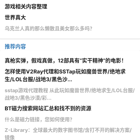
游戏相关内容整理
世界真大
乌克兰人真的那么懒散且美女那么多吗？
推荐内容
真枪实弹，假戏真做，12部具有“实干精神”的电影！
怎样使用V2Ray代理和SSTap玩如魔兽世界/绝地求
生/LOL台服/战地3/黑色沙...
sstap游戏代理教程 从此玩如魔兽世界/绝地求生/LOL台服/
战地3/黑色沙漠/彩...
BT磁力搜索网站汇总和找不到的资源
什么是磁力链接，您如何使用？
Z-Library：全球最大的数字图书馆/含打不开的解决方案/
镜像