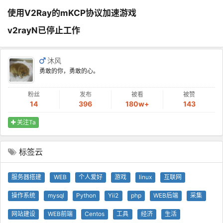
使用V2Ray的mKCP协议加速游戏
v2rayN已停止工作
沐风
勇敢的你，勇敢的心。
粉丝
发布
被看
被赞
14
396
180w+
143
关注Ta
标签云
服务器搭建
WEB
个人爱好
游戏
linux
互联网
操作系统
mysql
Python
Yii2
php
WEB后端
采集
网站建设
WEB前端
Centos
工具
经济
生活