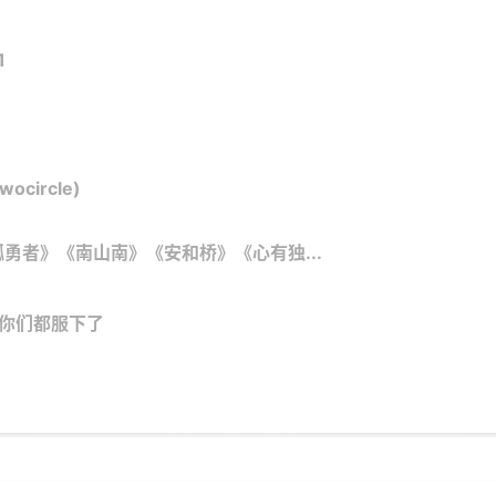
1
ircle)
勇者》《南山南》《安和桥》《心有独...
看你们都服下了