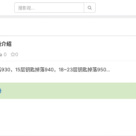
级介绍
0
0
30，15层钥匙掉落940，18~23层钥匙掉落950...
册