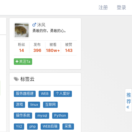
注册
登录
沐风
勇敢的你，勇敢的心。
粉丝
发布
被看
被赞
14
396
180w+
143
关注Ta
标签云
服务器搭建
WEB
个人爱好
推
荐
游戏
linux
互联网
操作系统
mysql
Python
Yii2
php
WEB后端
采集