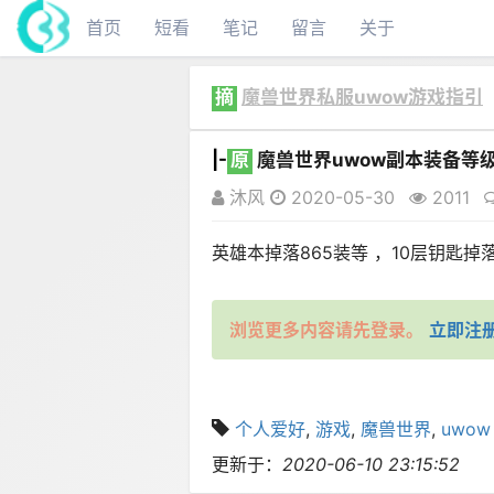
首页
短看
笔记
留言
关于
摘
魔兽世界私服uwow游戏指引
|-
原
魔兽世界uwow副本装备等
沐风
2020-05-30
2011
英雄本掉落865装等 ，10层钥匙掉落9
浏览更多内容请先登录。
立即注
个人爱好
,
游戏
,
魔兽世界
,
uwow
更新于：
2020-06-10 23:15:52