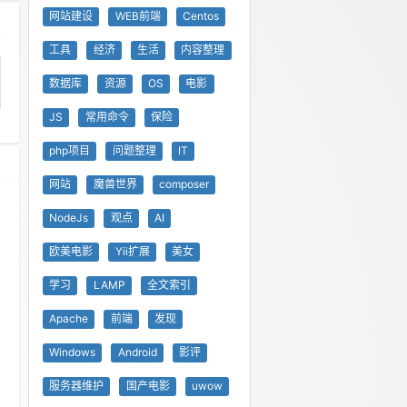
网站建设
WEB前端
Centos
工具
经济
生活
内容整理
数据库
资源
OS
电影
JS
常用命令
保险
php项目
问题整理
IT
网站
魔兽世界
composer
NodeJs
观点
AI
欧美电影
Yii扩展
美女
学习
LAMP
全文索引
Apache
前端
发现
Windows
Android
影评
服务器维护
国产电影
uwow