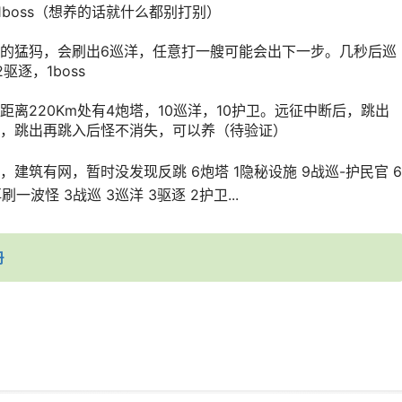
1boss（想养的话就什么都别打别）
的猛犸，会刷出6巡洋，任意打一艘可能会出下一步。几秒后巡
逐，1boss
离220Km处有4炮塔，10巡洋，10护卫。远征中断后，跳出
，跳出再跳入后怪不消失，可以养（待验证）
建筑有网，暂时没发现反跳 6炮塔 1隐秘设施 9战巡-护民官 6
一波怪 3战巡 3巡洋 3驱逐 2护卫...
册