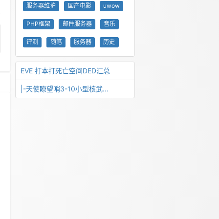
服务器维护
国产电影
uwow
PHP框架
邮件服务器
音乐
评测
随笔
服务器
历史
EVE 打本打死亡空间DED汇总
|-天使瞭望哨3-10小型核武...