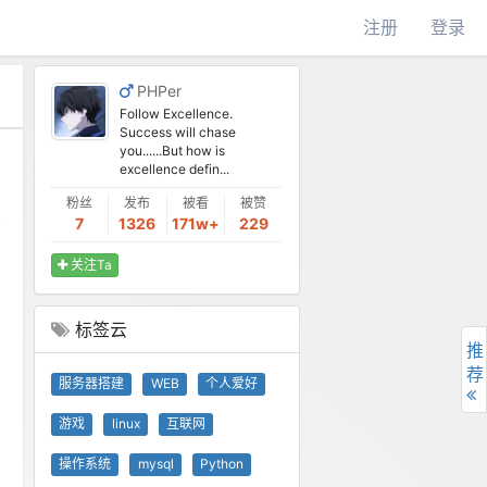
注册
登录
PHPer
Follow Excellence.
Success will chase
you......But how is
excellence defin...
粉丝
发布
被看
被赞
7
1326
171w+
229
关注Ta
标签云
推
荐
服务器搭建
WEB
个人爱好
游戏
linux
互联网
操作系统
mysql
Python