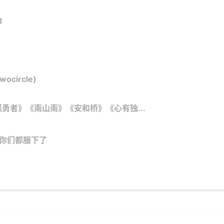
1
ircle)
勇者》《南山南》《安和桥》《心有独...
看你们都服下了