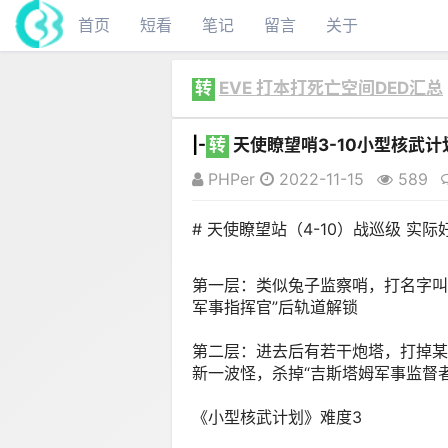
首页
短看
笔记
留言
关于
转
EVE 打本打死亡空间DED汇总
|-
转
天使瞭望哨3-10小型核武
PHPer
2022-11-15
589
# 天使瞭望站（4-10）战巡级 实际好
第一层：类似兔子监察哨，打名字叫
军事指挥官”后轨道解锁
第二层：进去后有若干炮塔，打掉某
新一波怪，杀掉“吉斯塔姆军事监督者
《小型核武计划》难度3