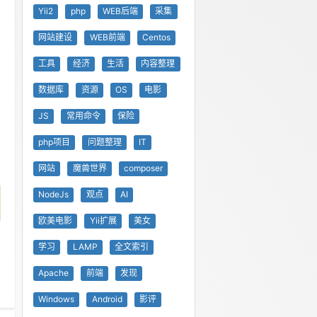
Yii2
php
WEB后端
采集
网站建设
WEB前端
Centos
工具
经济
生活
内容整理
数据库
资源
OS
电影
JS
常用命令
保险
php项目
问题整理
IT
网站
魔兽世界
composer
NodeJs
观点
AI
欧美电影
Yii扩展
美女
学习
LAMP
全文索引
Apache
前端
发现
Windows
Android
影评