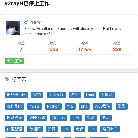
v2rayN已停止工作
PHPer
Follow Excellence. Success will chase you......But how is
excellence defin...
粉丝
发布
被看
被赞
7
1326
171w+
229
关注Ta
标签云
服务器搭建
WEB
个人爱好
游戏
linux
互联网
操作系统
mysql
Python
Yii2
php
WEB后端
采集
网站建设
WEB前端
Centos
工具
经济
生活
内容整理
数据库
资源
OS
电影
JS
常用命令