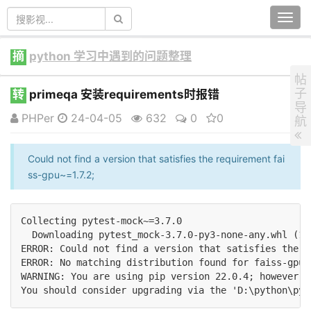
Togg
navi
摘
python 学习中遇到的问题整理
帖
子
转
primeqa 安装requirements时报错
导
PHPer
24-04-05
632
0
0
航
Could not find a version that satisfies the requirement fai
ss-gpu~=1.7.2;
Collecting pytest-mock~=3.7.0

  Downloading pytest_mock-3.7.0-py3-none-any.whl (12 
ERROR: Could not find a version that satisfies the r
ERROR: No matching distribution found for faiss-gpu~
WARNING: You are using pip version 22.0.4; however, 