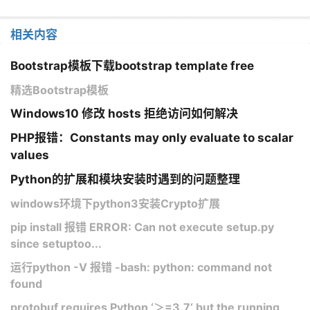
相关内容
Bootstrap模板下载bootstrap template free
精选Bootstrap模板
Windows10 修改 hosts 拒绝访问如何解决
PHP报错：Constants may only evaluate to scalar
values
Python的扩展和模块安装时遇到的问题整理
windows环境下python3安装Crypto扩展
pip install​ 报错 ERROR: Can not execute setup.py
since setuptoo...
运行python -V 报错 -bash: python: command not
found
protobuf requires Python ‘＞=3.7‘ but the running