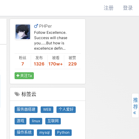
注册
登录
PHPer
Follow Excellence.
Success will chase
you......But how is
excellence defin...
粉丝
发布
被看
被赞
7
1326
170w+
229
关注Ta
标签云
推
荐
服务器搭建
WEB
个人爱好
游戏
linux
互联网
操作系统
mysql
Python