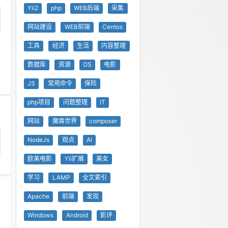
Yii2
php
WEB后端
采集
网站建设
WEB前端
Centos
工具
经济
生活
内容整理
数据库
资源
OS
电影
JS
常用命令
保险
php项目
问题整理
IT
网站
魔兽世界
composer
NodeJs
观点
AI
欧美电影
Yii扩展
美女
学习
LAMP
全文索引
Apache
前端
发现
Windows
Android
影评