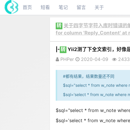
首页
短看
笔记
留言
关于
转
关于四字节字符入库时错误的解决方案（In
for column 'Reply_Content' at
|-
转
Yii2测了下全文索引，好像
PHPer
2020-04-09
2433
#都有结果，结果数量还不同
​$sql="select * from w_note where 
$sql='select * from w_note where 
$sql="select * from w_note where
$sql='select * from w_note where