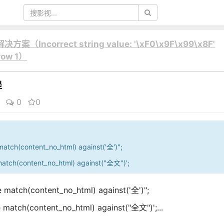
correct string value: '\xF0\x9F\x99\x8F'
 row 1）
是
0
0
match(content_no_html) against('全')";
match(content_no_html) against("全文")';
 match(content_no_html) against('全')";
 match(content_no_html) against("全文")';...