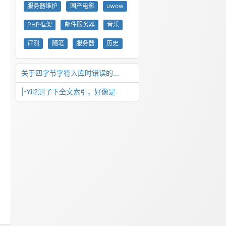
服务器维护
国产电影
uwow
PHP框架
邮件服务器
音乐
评测
随笔
服务器
历史
关于四字节字符入库时错误的...
|-Yii2测了下全文索引，好像是