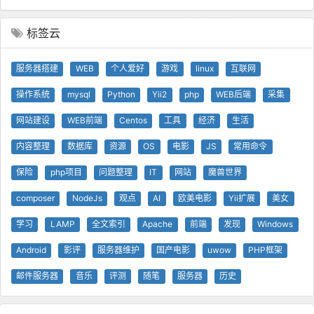
标签云
服务器搭建
WEB
个人爱好
游戏
linux
互联网
操作系统
mysql
Python
Yii2
php
WEB后端
采集
网站建设
WEB前端
Centos
工具
经济
生活
内容整理
数据库
资源
OS
电影
JS
常用命令
保险
php项目
问题整理
IT
网站
魔兽世界
composer
NodeJs
观点
AI
欧美电影
Yii扩展
美女
学习
LAMP
全文索引
Apache
前端
发现
Windows
Android
影评
服务器维护
国产电影
uwow
PHP框架
邮件服务器
音乐
评测
随笔
服务器
历史