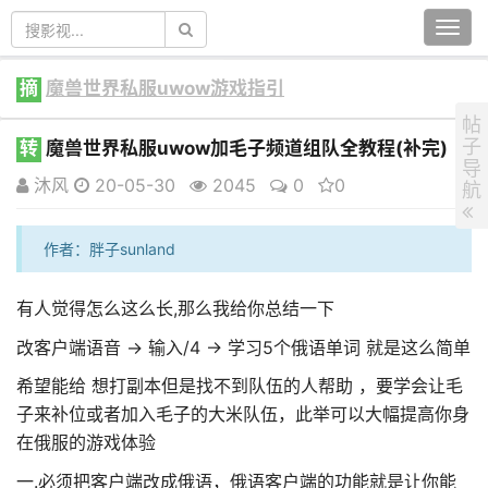
Togg
navi
摘
魔兽世界私服uwow游戏指引
帖
子
转
魔兽世界私服uwow加毛子频道组队全教程(补完)
导
沐风
20-05-30
2045
0
0
航
作者：胖子sunland
有人觉得怎么这么长,那么我给你总结一下
改客户端语音 → 输入/4 → 学习5个俄语单词 就是这么简单
希望能给 想打副本但是找不到队伍的人帮助 ，要学会让毛
子来补位或者加入毛子的大米队伍，此举可以大幅提高你身
在俄服的游戏体验
一.必须把客户端改成俄语，俄语客户端的功能就是让你能