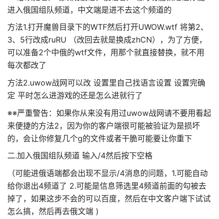
进入俄国组队频道，中文端是进不去这个频道的
方法1.打开魔兽目录下的WTF然后打开UWOW.wtf 将第2、
3、5行改成ruRU （改回去就是换成zhCN），为了方便，
可以准备2个中俄的wtf文件，用那个就直接替换，就不用
每次都改了
方法2.uwow战网可以改 设置里自己找语言设置 设置完确
定 平时怎么进游戏的还是怎么进就行了
※※严重警告：如果你从来没有用过uwow战网请不要用看起
来便捷的方法2，因为你的客户端很可能被验证为是损坏
的，会让你修复几个g的文件或者干脆可能要让你重下
二.加入俄国组队频道 输入/4然后按下空格
（可能进俄语端都会出现不显示/4消息的问题，1.可能自动
给你退出4频道了 2.可能是信息筛选里4频道前面的勾被去
掉了，如果这步不会的可以百度，然后在中文客户端下试试
怎么搞，然后再去俄文端 )