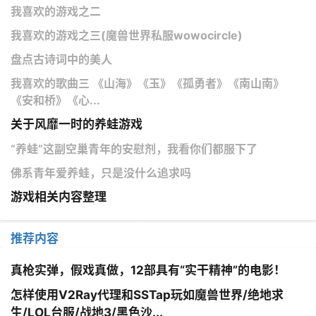
我喜欢的游戏之二
我喜欢的游戏之三(魔兽世界私服wowocircle)
盘点古诗词中的美人
我喜欢的歌曲三 《山海》《玉》《孤勇者》《南山南》
《安和桥》《心...
关于风靡一时的养蛙游戏
“养蛙”这副空巢青年的安慰剂，我看你们都服下了
佛系青年爱养蛙，只是没什么追求吗
游戏相关内容整理
推荐内容
真枪实弹，假戏真做，12部具有“实干精神”的电影！
怎样使用V2Ray代理和SSTap玩如魔兽世界/绝地求
生/LOL台服/战地3/黑色沙...