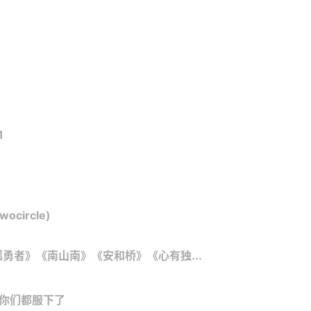
1
ircle)
勇者》《南山南》《安和桥》《心有独...
看你们都服下了