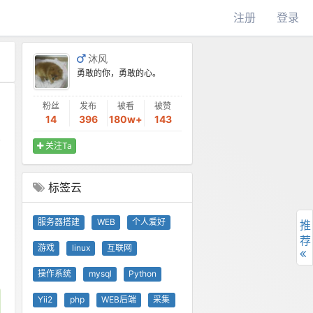
注册
登录
沐风
勇敢的你，勇敢的心。
粉丝
发布
被看
被赞
14
396
180w+
143
关注Ta
标签云
服务器搭建
WEB
个人爱好
推
荐
游戏
linux
互联网
操作系统
mysql
Python
Yii2
php
WEB后端
采集