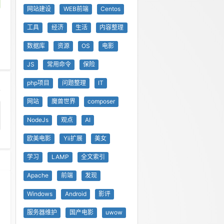
网站建设
WEB前端
Centos
工具
经济
生活
内容整理
数据库
资源
OS
电影
JS
常用命令
保险
php项目
问题整理
IT
网站
魔兽世界
composer
NodeJs
观点
AI
欧美电影
Yii扩展
美女
学习
LAMP
全文索引
Apache
前端
发现
Windows
Android
影评
服务器维护
国产电影
uwow