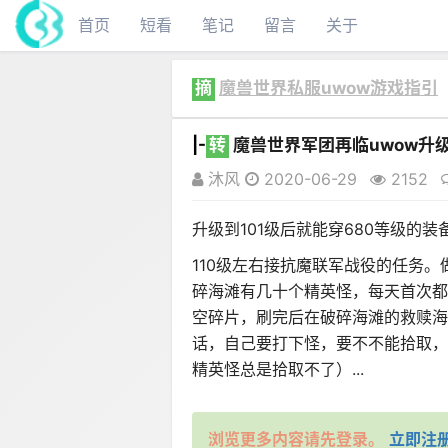
首页
短看
笔记
留言
关于
摘
魔兽世界私服uwow游戏指引
|-
转
魔兽世界军团再临uwow升
沐风
2020-06-29
2152
升级到101级后就能穿680等级的
110级左右接抗魔联军战役的任务
碎海滩有几十个精英怪，每天首次都
空碎片，刷完后在破碎海滩的救赎海
话，自己要打下怪，要不不能拾取，
精英怪总是拾取不了）...
浏览更多内容请先登录。
立即注