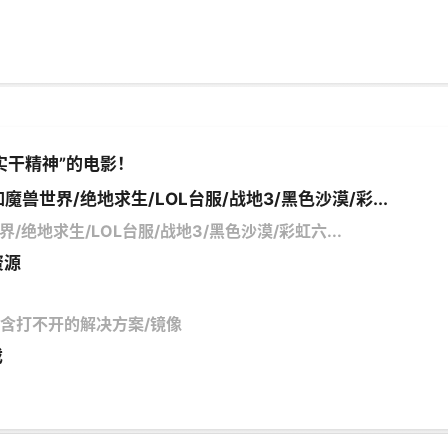
实干精神”的电影！
魔兽世界/绝地求生/LOL台服/战地3/黑色沙漠/彩...
/绝地求生/LOL台服/战地3/黑色沙漠/彩虹六...
资源
馆/含打不开的解决方案/镜像
戏