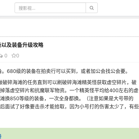
级以及装备升级攻略
0
0
装备。680级的装备在拍卖行可以买到，或者加公会找公会要。
。做破碎海滩的任务直到可以刷破碎海滩精英怪获取虚空碎片，破
掉落虚空碎片和抗魔联军物资。一个精英怪平均给400左右的虚
滩换850等级的装备，一次全身都换。（注意如果是大号带的
后面试了好像要击杀才能拾取，因为小号打的伤害太少了，有些
册