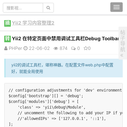
Togg
navi
摘
Yii2 学习内容整理2
帖
子
转
Yii2 在特定页面中禁用调试工具栏Debug Toolbar
导
PHPer
22-06-02
874
0
0
航
yii2的调试工具栏，堪称神器。在配置文件web.php中配置
好，就能全局使用
// configuration adjustments for 'dev' environment

$config['bootstrap'][] = 'debug';

$config['modules']['debug'] = [

    'class' => 'yii\debug\Module',

    // uncomment the following to add your IP if you
    //'allowedIPs' => ['127.0.0.1', '::1'],

];