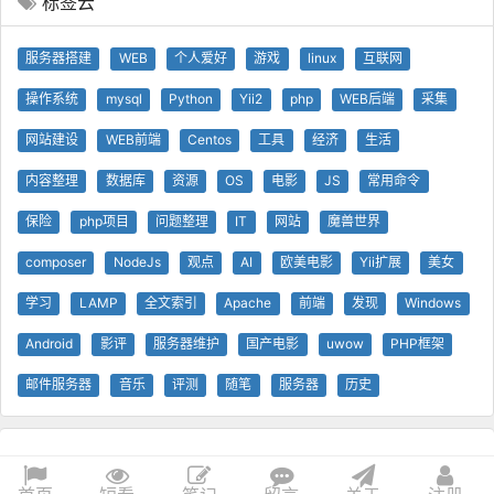
标签云
服务器搭建
WEB
个人爱好
游戏
linux
互联网
操作系统
mysql
Python
Yii2
php
WEB后端
采集
网站建设
WEB前端
Centos
工具
经济
生活
内容整理
数据库
资源
OS
电影
JS
常用命令
保险
php项目
问题整理
IT
网站
魔兽世界
composer
NodeJs
观点
AI
欧美电影
Yii扩展
美女
学习
LAMP
全文索引
Apache
前端
发现
Windows
Android
影评
服务器维护
国产电影
uwow
PHP框架
邮件服务器
音乐
评测
随笔
服务器
历史
© 查问我看 - 查问网
0.17s
1 GB
技术支持
Yii 框架