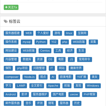
关注Ta
标签云
服务器搭建
WEB
个人爱好
游戏
linux
互联网
操作系统
mysql
Python
Yii2
php
WEB后端
采集
网站建设
WEB前端
Centos
工具
经济
生活
内容整理
数据库
资源
OS
电影
JS
常用命令
保险
php项目
问题整理
IT
网站
魔兽世界
composer
NodeJs
观点
AI
欧美电影
Yii扩展
美女
学习
LAMP
全文索引
Apache
前端
发现
Windows
Android
影评
服务器维护
国产电影
uwow
PHP框架
邮件服务器
音乐
评测
随笔
服务器
历史