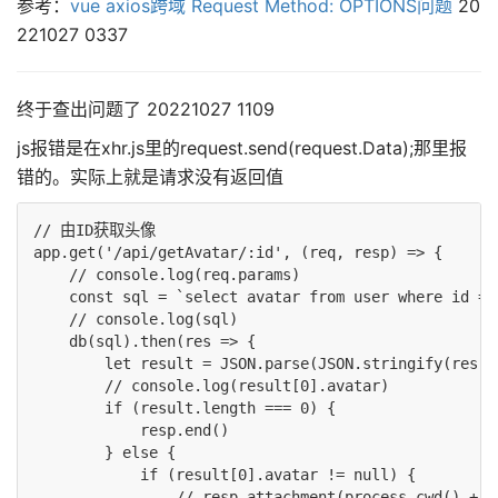
参考：
vue axios跨域 Request Method: OPTIONS问题
20
221027 0337
终于查出问题了 20221027 1109
js报错是在xhr.js里的request.send(request.Data);那里报
错的。实际上就是请求没有返回值
// 由ID获取头像

app.get('/api/getAvatar/:id', (req, resp) => {

    // console.log(req.params)

    const sql = `select avatar from user where id = 
    // console.log(sql)

    db(sql).then(res => {

        let result = JSON.parse(JSON.stringify(res))

        // console.log(result[0].avatar)

        if (result.length === 0) {

            resp.end()

        } else {

            if (result[0].avatar != null) {

                // resp.attachment(process.cwd() +'/