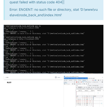
quest failed with status code 404||
Error: ENOENT: no such file or directory, stat 'D:\www\vu
e\eve\node_back_end\index.html'