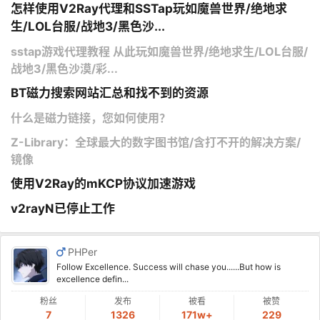
怎样使用V2Ray代理和SSTap玩如魔兽世界/绝地求
生/LOL台服/战地3/黑色沙...
sstap游戏代理教程 从此玩如魔兽世界/绝地求生/LOL台服/
战地3/黑色沙漠/彩...
BT磁力搜索网站汇总和找不到的资源
什么是磁力链接，您如何使用？
Z-Library：全球最大的数字图书馆/含打不开的解决方案/
镜像
使用V2Ray的mKCP协议加速游戏
v2rayN已停止工作
PHPer
Follow Excellence. Success will chase you......But how is
excellence defin...
粉丝
发布
被看
被赞
7
1326
171w+
229