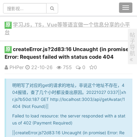
Togg
navi
原
学习JS，TS，Vue等等语言做一个信息分享的小平
台
帖
子
导
原
createError.js?2d83:16 Uncaught (in promise)
航
Error: Request failed with status code 404
PHPer
22-10-26
755
0
0
明明写了对应的get的请求的地址，非说这个地址不存在，4
04报错，查了几个小时都没查出原因。20221027 0337||xh
r.js?b50d:187 GET http://localhost:3003/api/getAvatar/1
404 (Not Found)||
Failed to load resource: the server responded with a stat
us of 402 (Payment Required)
||createError.js?2d83:16 Uncaught (in promise) Error: Re