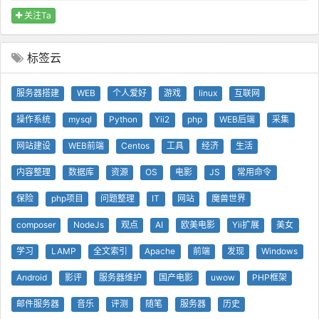
关注Ta
标签云
服务器搭建
WEB
个人爱好
游戏
linux
互联网
操作系统
mysql
Python
Yii2
php
WEB后端
采集
网站建设
WEB前端
Centos
工具
经济
生活
内容整理
数据库
资源
OS
电影
JS
常用命令
保险
php项目
问题整理
IT
网站
魔兽世界
composer
NodeJs
观点
AI
欧美电影
Yii扩展
美女
学习
LAMP
全文索引
Apache
前端
发现
Windows
Android
影评
服务器维护
国产电影
uwow
PHP框架
邮件服务器
音乐
评测
随笔
服务器
历史