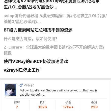
怎样使用V2Ray代理和SSTap玩如魔兽世界/绝地求
生/LOL台服/战地3/黑色沙...
sstap游戏代理教程 从此玩如魔兽世界/绝地求生/LOL台服/
战地3/黑色沙漠/彩...
BT磁力搜索网站汇总和找不到的资源
什么是磁力链接，您如何使用？
Z-Library：全球最大的数字图书馆/含打不开的解决方案/
镜像
使用V2Ray的mKCP协议加速游戏
v2rayN已停止工作
PHPer
Follow Excellence. Success will chase you......But how is
excellence defin...
粉丝
发布
被看
被赞
7
1326
171w+
229