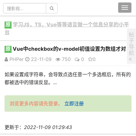
Togg
navi
原
学习JS，TS，Vue等等语言做一个信息分享的小平
台
帖
子
导
原
Vue中checkbox的v-model初值设置为数组才对
航
PHPer
22-11-09
750
0
0
如果设置成字符串，会导致点选任意一个多选框后，所有的
都被选中的错误反显。...
浏览更多内容请先登录。
立即注册
更新于：
2022-11-09 01:29:43