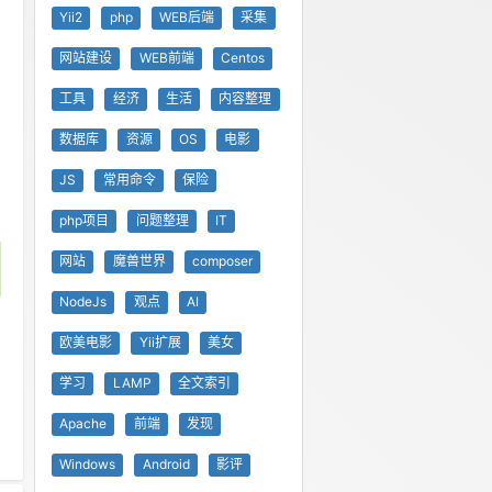
Yii2
php
WEB后端
采集
网站建设
WEB前端
Centos
工具
经济
生活
内容整理
数据库
资源
OS
电影
JS
常用命令
保险
php项目
问题整理
IT
网站
魔兽世界
composer
NodeJs
观点
AI
欧美电影
Yii扩展
美女
学习
LAMP
全文索引
Apache
前端
发现
Windows
Android
影评