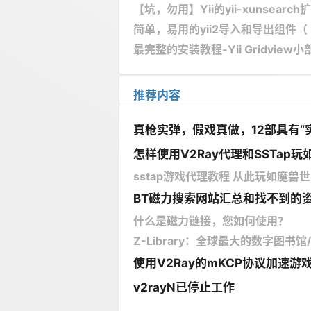
【坑，勿用】Yii的yii-xunsea
简单，易用的yii2导入和导出组件（ illus
最完整的安装教程-Yii Gridview小部件
推荐内容
真枪实弹，假戏真做，12部具有“
怎样使用V2Ray代理和SSTap玩如
sstap游戏代理教程 从此玩如魔兽世界
BT磁力搜索网站汇总和找不到的
什么是磁力链接，您如何使用？
Z-Library：全球最大的数字图书
使用V2Ray的mKCP协议加速游
v2rayN已停止工作