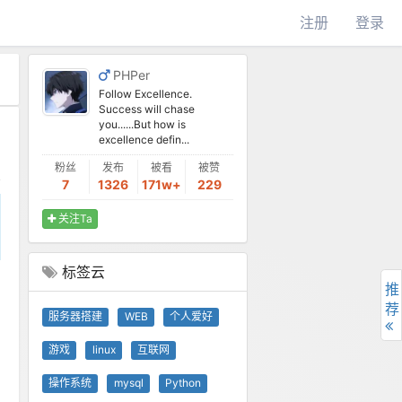
注册
登录
PHPer
Follow Excellence.
Success will chase
you......But how is
excellence defin...
粉丝
发布
被看
被赞
7
1326
171w+
229
关注Ta
标签云
推
荐
服务器搭建
WEB
个人爱好
游戏
linux
互联网
操作系统
mysql
Python