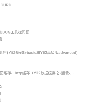
 CURD
 和BUG工具栏问题
则
(Yii2基础版basic和Yii2高级版advanced)
面缓存、http缓存（Yii2数据缓存之增删改...
名
指南
]
息