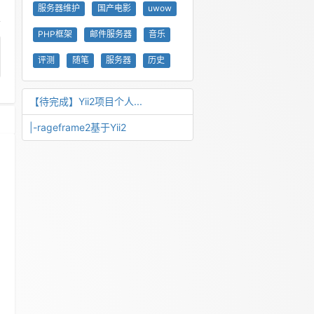
服务器维护
国产电影
uwow
PHP框架
邮件服务器
音乐
评测
随笔
服务器
历史
【待完成】Yii2项目个人...
|-rageframe2基于Yii2