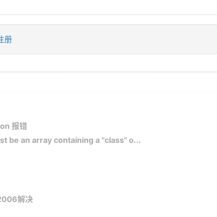
注册
tion 报错
 be an array containing a "class" o...
-2006解决