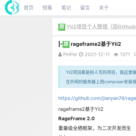
首页
短看
笔记
留言
关于
原
Yii2项目个人整理（因Git
|-
原
rageframe2基于Yii2
PHPer
2021-12-11
1371
Yii2项目都是别人写的项目，我这
在外网的服务器上用composer安装
https://github.com/jianyan74/rag
rageframe2基于Yii2
RageFrame 2.0
重量级全栖框架，为二次开发而生