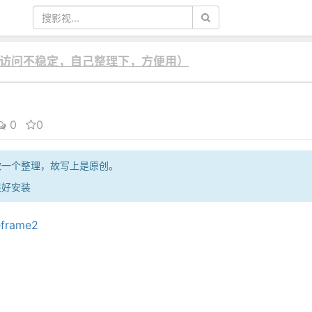
hub访问不稳定，自己整理下，方便用）
0
0
里做一个整理，故写上是原创。
很好安装
eframe2