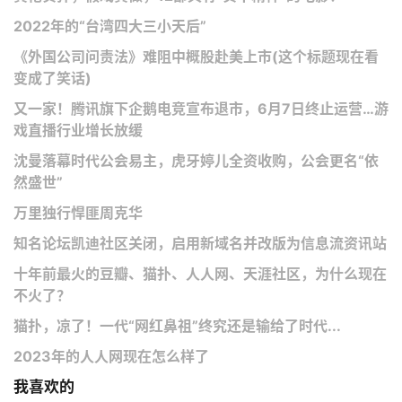
2022年的“台湾四大三小天后”
《外国公司问责法》难阻中概股赴美上市(这个标题现在看
变成了笑话)
又一家！腾讯旗下企鹅电竞宣布退市，6月7日终止运营…游
戏直播行业增长放缓
沈曼落幕时代公会易主，虎牙婷儿全资收购，公会更名“依
然盛世”
万里独行悍匪周克华
知名论坛凯迪社区关闭，启用新域名并改版为信息流资讯站
十年前最火的豆瓣、猫扑、人人网、天涯社区，为什么现在
不火了？
猫扑，凉了！一代“网红鼻祖”终究还是输给了时代...
2023年的人人网现在怎么样了
我喜欢的