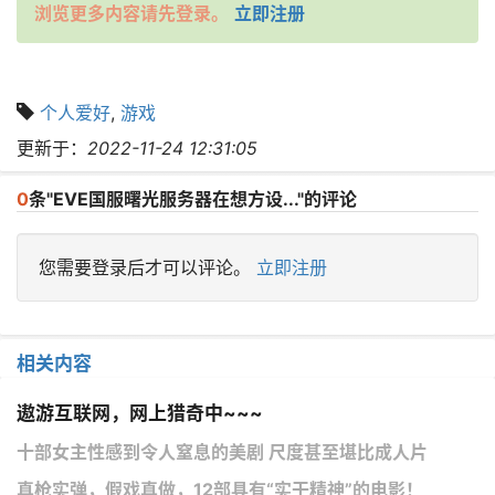
浏览更多内容请先登录。
立即注册
个人爱好
,
游戏
更新于：
2022-11-24 12:31:05
0
条"EVE国服曙光服务器在想方设..."的评论
您需要登录后才可以评论。
立即注册
相关内容
遨游互联网，网上猎奇中~~~
十部女主性感到令人窒息的美剧 尺度甚至堪比成人片
真枪实弹，假戏真做，12部具有“实干精神”的电影！