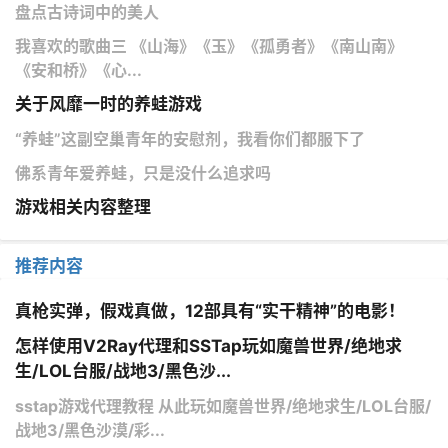
盘点古诗词中的美人
我喜欢的歌曲三 《山海》《玉》《孤勇者》《南山南》
《安和桥》《心...
关于风靡一时的养蛙游戏
“养蛙”这副空巢青年的安慰剂，我看你们都服下了
佛系青年爱养蛙，只是没什么追求吗
游戏相关内容整理
推荐内容
真枪实弹，假戏真做，12部具有“实干精神”的电影！
怎样使用V2Ray代理和SSTap玩如魔兽世界/绝地求
生/LOL台服/战地3/黑色沙...
sstap游戏代理教程 从此玩如魔兽世界/绝地求生/LOL台服/
战地3/黑色沙漠/彩...