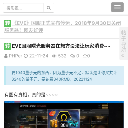
Togg
navi
转
《EVE》国服正式宣布停运，2018年9月30日关闭
服务器！网友好评
帖
子
导
转
EVE国服曙光服务器在想方设法让玩家消费~~
航
PHPer
22-11-24
532
0
0
要1040量子元的东西，因为量子元不足，默认是让你买共计
3240的量子元，要花费340RMB，20221124
有图有真相，真的是~~~~