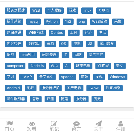
服务器搭建
WEB
个人爱好
游戏
linux
互联网
操作系统
mysql
Python
Yii2
php
WEB后端
采集
网站建设
WEB前端
Centos
工具
经济
生活
内容整理
数据库
资源
OS
电影
JS
常用命令
保险
php项目
问题整理
IT
网站
魔兽世界
composer
NodeJs
观点
AI
欧美电影
Yii扩展
美女
学习
LAMP
全文索引
Apache
前端
发现
Windows
Android
影评
服务器维护
国产电影
uwow
PHP框架
邮件服务器
音乐
评测
随笔
服务器
历史
© 查问我看 - 查问网
0.17s
1 GB
技术支持
Yii 框架
首页
短看
笔记
留言
关于
注册