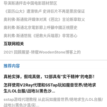
导演斯通抨击中国电影题材禁区
《亚历山大》遭滑铁卢 史诗巨片不再是票房保证
奥利佛·斯通批评媒体对其《芭比》言论断章取义
奧利弗·斯通北京電影節上呼籲中國正視歷史
奥利弗·斯通怒批《拯救大兵瑞恩》非常恶心
互联网相关
2021 回顾展望-转载WoodenStone博客上的
推荐内容
真枪实弹，假戏真做，12部具有“实干精神”的电影！
怎样使用V2Ray代理和SSTap玩如魔兽世界/绝地求
生/LOL台服/战地3/黑色沙...
sstap游戏代理教程 从此玩如魔兽世界/绝地求生/LOL台服/
战地3/黑色沙漠/彩...