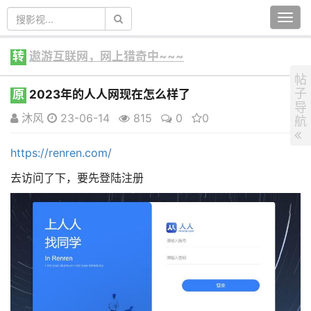
Togg
navi
转
遨游互联网，网上猎奇中~~~
帖
子
原
2023年的人人网现在怎么样了
导
沐风
23-06-14
815
0
0
航
https://renren.com/
去访问了下，要先登陆注册