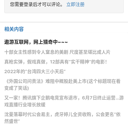
您需要登录后才可以评论。
立即注册
相关内容
遨游互联网，网上猎奇中~~~
十部女主性感到令人窒息的美剧 尺度甚至堪比成人片
真枪实弹，假戏真做，12部具有“实干精神”的电影！
2022年的“台湾四大三小天后”
《外国公司问责法》难阻中概股赴美上市(这个标题现在看
变成了笑话)
又一家！腾讯旗下企鹅电竞宣布退市，6月7日终止运营…游
戏直播行业增长放缓
沈曼落幕时代公会易主，虎牙婷儿全资收购，公会更名“依
然盛世”