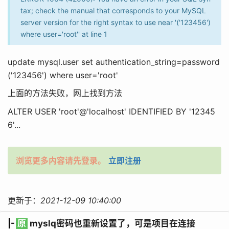
tax; check the manual that corresponds to your MySQL
server version for the right syntax to use near '('123456')
where user='root'' at line 1
update
mysql.
user
set
authentication_string=
password
(
'123456'
)
where
user
=
'root'
上面的方法失败，网上找到方法
ALTER
USER
'root'
@'localhost
' IDENTIFIED BY '
12345
6
'
...
浏览更多内容请先登录。
立即注册
更新于：
2021-12-09 10:40:00
|-
原
myslq密码也重新设置了，可是项目在连接