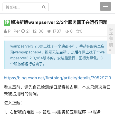
Togg
navi
转
解决新版wampserver 2/3个服务器正在运行问题
帖
PHPer
21-12-08
1787
0
0
子
导
航
wampserver3.2.6网上找了一个遍都不行，手动在服务里启
动wampapache64，提示无法启动 。之后在网上找了个wa
mpserver3.2.0_x64版本的，安装后运行，图标为绿色，3
个服务都运行成功了。
https://blog.csdn.net/firstblog/article/details/79529719
看文章前，请先自己检测端口是否被占用，本文只解决端口
未被占用时的情况。
进入正题：
1、右键我的电脑 --> 管理 -->服务和应用程序 -->服务