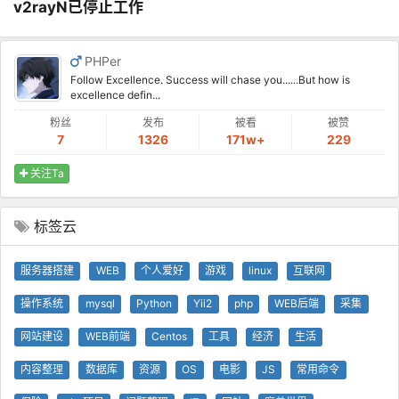
v2rayN已停止工作
PHPer
Follow Excellence. Success will chase you......But how is
excellence defin...
粉丝
发布
被看
被赞
7
1326
171w+
229
关注Ta
标签云
服务器搭建
WEB
个人爱好
游戏
linux
互联网
操作系统
mysql
Python
Yii2
php
WEB后端
采集
网站建设
WEB前端
Centos
工具
经济
生活
内容整理
数据库
资源
OS
电影
JS
常用命令