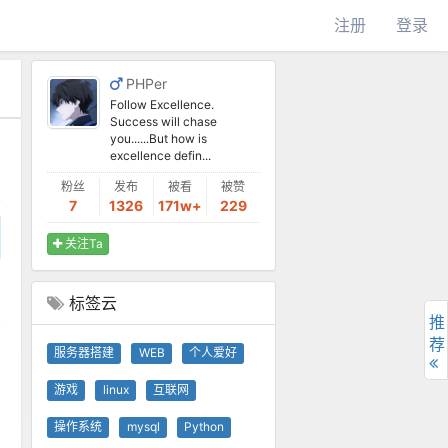
注册
登录
PHPer
Follow Excellence.
Success will chase
you......But how is
excellence defin...
粉丝
发布
被看
被赞
7
1326
171w+
229
关注Ta
标签云
推
荐
服务器搭建
WEB
个人爱好
o
游戏
linux
互联网
操作系统
mysql
Python