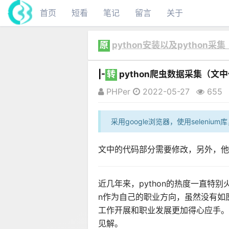
首页
短看
笔记
留言
关于
原
python安装以及python采
|-
转
python爬虫数据采集（
PHPer
2022-05-27
655
采用google浏览器，使用seleni
文中的代码部分需要修改，另外，他
近几年来，python的热度一直特
n作为自己的职业方向，虽然没有如愿成
工作开展和职业发展更加得心应手。
见解。