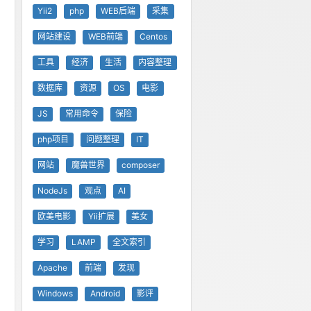
Yii2
php
WEB后端
采集
网站建设
WEB前端
Centos
工具
经济
生活
内容整理
数据库
资源
OS
电影
JS
常用命令
保险
php项目
问题整理
IT
网站
魔兽世界
composer
NodeJs
观点
AI
欧美电影
Yii扩展
美女
学习
LAMP
全文索引
Apache
前端
发现
Windows
Android
影评