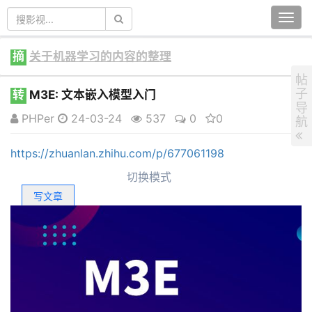
Togg
navi
摘
关于机器学习的内容的整理
帖
子
转
M3E: 文本嵌入模型入门
导
PHPer
24-03-24
537
0
0
航
https://zhuanlan.zhihu.com/p/677061198
切换模式
写文章
登录/注册