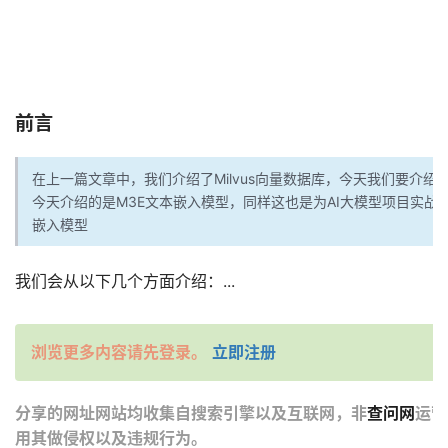
前言
在上一篇文章中，我们介绍了Milvus向量数据库，今天我们要介绍的是嵌
今天介绍的是M3E文本嵌入模型，同样这也是为AI大模型项目实战v0
嵌入模型
我们会从以下几个方面介绍：...
浏览更多内容请先登录。
立即注册
分享的网址网站均收集自搜索引擎以及互联网，非
查问网
运营
用其做侵权以及违规行为。