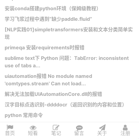
安装conda搭建python环境（保姆级教程）
学习飞浆过程中遇到“缺少paddle.fluid”
[NLP实践01]simpletransformers安装和文本分类简单实
现
primeqa 安装requirements时报错
sublime text下 Python 问题：TabError: inconsistent
use of tabs a...
uiautomation报错 No module named
'comtypes.stream' Can not load...
解决无法加载UIAutomationCore.dll的报错
汉字目标点选识别-ddddocr（返回识别的内容和位置）
python 常用命令
opencv报错及解决：AttributeError: module ‘cv2‘ has
首页
短看
笔记
留言
关于
注册
no attribu...