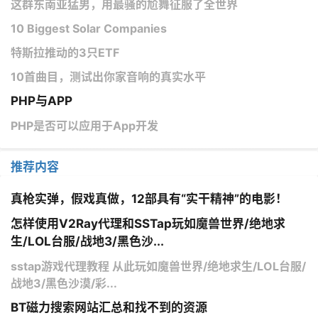
这群东南亚猛男，用最骚的尬舞征服了全世界
10 Biggest Solar Companies
特斯拉推动的3只ETF
10首曲目，测试出你家音响的真实水平
PHP与APP
PHP是否可以应用于App开发
推荐内容
真枪实弹，假戏真做，12部具有“实干精神”的电影！
怎样使用V2Ray代理和SSTap玩如魔兽世界/绝地求
生/LOL台服/战地3/黑色沙...
sstap游戏代理教程 从此玩如魔兽世界/绝地求生/LOL台服/
战地3/黑色沙漠/彩...
BT磁力搜索网站汇总和找不到的资源