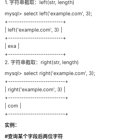
1. 字符串截取：left(str, length)
mysql> select left('example.com', 3);
+-------------------------+
| left('example.com', 3) |
+-------------------------+
| exa |
+-------------------------+
2. 字符串截取：right(str, length)
mysql> select right('example.com', 3);
+--------------------------+
| right('example.com', 3) |
+--------------------------+
| com |
+--------------------------+
实例：
#查询某个字段后两位字符