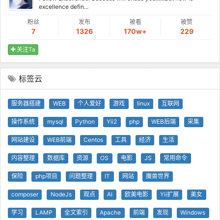
excellence defin...
粉丝
发布
被看
被赞
7
1326
170w+
229
关注Ta
标签云
服务器搭建
WEB
个人爱好
游戏
linux
互联网
操作系统
mysql
Python
Yii2
php
WEB后端
采集
网站建设
WEB前端
Centos
工具
经济
生活
内容整理
数据库
资源
OS
电影
JS
常用命令
保险
php项目
问题整理
IT
网站
魔兽世界
composer
NodeJs
观点
AI
欧美电影
Yii扩展
美女
学习
LAMP
全文索引
Apache
前端
发现
Windows