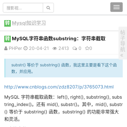
Togg
navi
转
Mysql知识学习
帖
子
转
MySQL字符串函数substring：字符串截取
导
PHPer
20-04-21
2413
0
0
航
substr() 等价于 substring() 函数，我这里主要是看下这个函
数，并应用。
http://www.cnblogs.com/zdz8207/p/3765073.html
MySQL 字符串截取函数：left(), right(), substring(), subs
tring_index()。还有 mid(), substr()。其中，mid(), substr
() 等价于 substring() 函数，substring() 的功能非常强大
和灵活。