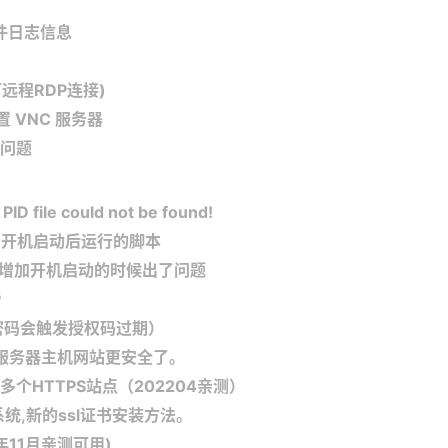
文件日志信息
可远程RDP连接)
置 VNC 服务器
问题
file could not be found!
s8开机启动后运行的脚本
，增加开机启动的时候出了问题
P
密码会触发授权码过期）
密码，服务器主机网站更安全了。
 配置多个HTTPS站点（202204亲测）
作系统,新的ssl证书安装方法。
3年11月亲测可用)