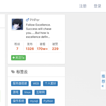
注册
登录
PHPer
Follow Excellence.
Success will chase
you......But how is
excellence defin...
粉丝
发布
被看
被赞
7
1326
170w+
229
关注Ta
标签云
推
荐
服务器搭建
WEB
个人爱好
游戏
linux
互联网
操作系统
mysql
Python