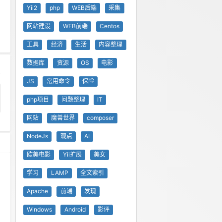
Yii2
php
WEB后端
采集
网站建设
WEB前端
Centos
工具
经济
生活
内容整理
数据库
资源
OS
电影
JS
常用命令
保险
php项目
问题整理
IT
网站
魔兽世界
composer
NodeJs
观点
AI
欧美电影
Yii扩展
美女
学习
LAMP
全文索引
Apache
前端
发现
Windows
Android
影评