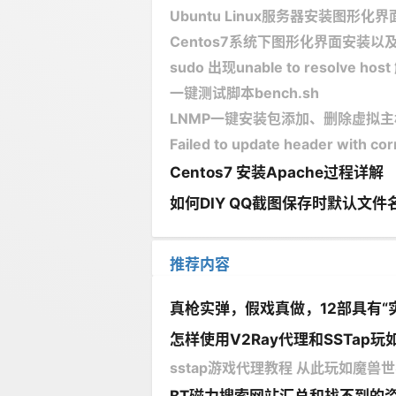
Ubuntu Linux服务器安装图形化界
Centos7系统下图形化界面安装以及
sudo 出现unable to resolve ho
一键测试脚本bench.sh
LNMP一键安装包添加、删除虚拟
Failed to update header with cor
Centos7 安装Apache过程详解
如何DIY QQ截图保存时默认文件
推荐内容
真枪实弹，假戏真做，12部具有“
怎样使用V2Ray代理和SSTap玩如
sstap游戏代理教程 从此玩如魔兽世界