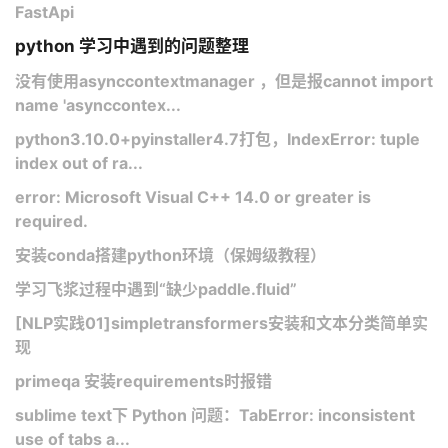
FastApi
python 学习中遇到的问题整理
没有使用asynccontextmanager ，但是报cannot import
name 'asynccontex...
python3.10.0+pyinstaller4.7打包，IndexError: tuple
index out of ra...
error: Microsoft Visual C++ 14.0 or greater is
required.
安装conda搭建python环境（保姆级教程）
学习飞浆过程中遇到“缺少paddle.fluid”
[NLP实践01]simpletransformers安装和文本分类简单实
现
primeqa 安装requirements时报错
sublime text下 Python 问题：TabError: inconsistent
use of tabs a...