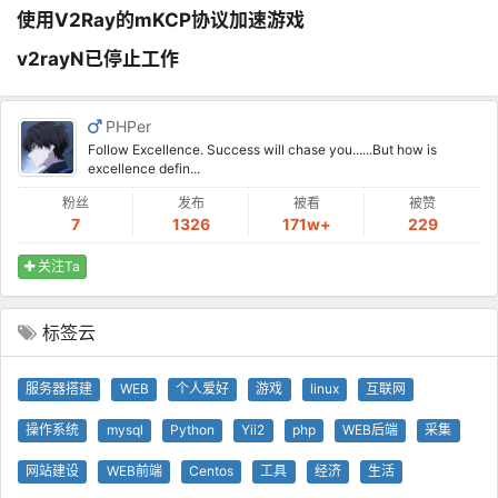
使用V2Ray的mKCP协议加速游戏
v2rayN已停止工作
PHPer
Follow Excellence. Success will chase you......But how is
excellence defin...
粉丝
发布
被看
被赞
7
1326
171w+
229
关注Ta
标签云
服务器搭建
WEB
个人爱好
游戏
linux
互联网
操作系统
mysql
Python
Yii2
php
WEB后端
采集
网站建设
WEB前端
Centos
工具
经济
生活