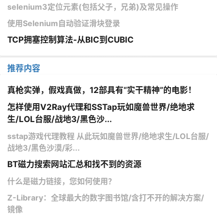
selenium3定位元素(包括父子，兄弟)及常见操作
使用Selenium自动验证滑块登录
TCP拥塞控制算法-从BIC到CUBIC
推荐内容
真枪实弹，假戏真做，12部具有“实干精神”的电影！
怎样使用V2Ray代理和SSTap玩如魔兽世界/绝地求
生/LOL台服/战地3/黑色沙...
sstap游戏代理教程 从此玩如魔兽世界/绝地求生/LOL台服/
战地3/黑色沙漠/彩...
BT磁力搜索网站汇总和找不到的资源
什么是磁力链接，您如何使用？
Z-Library：全球最大的数字图书馆/含打不开的解决方案/
镜像