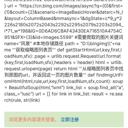
} url = "https://cn.bing.com/images/async?q={0}&first=
{1}&count={2}&scenario=ImageBasicHover&datsrc=N_I
&layout=ColumnBased&mmasync=1&dgState=c*9_y*2
226s2180s2072s2043s2292s2295s2079s2203s2094_
i*71_w*198&IG=0D6AD6CBAF43430EA716510A4754C
951&SFX={3}&iid=images.5599" #需要爬取的图片关键词
name="风景" #本地存储路径 path = "D:\\bingimg\\"+na
me '''获取缩略图列表页''' def getStartHtml(url,key,first,l
oadNum,sfx): page = urllib.request.Request(url.format
(key,first,loadNum,sfx),headers = header) html = urllib.
request.urlopen(page) return html '''从缩略图列表页中找
到原图的url，并返回这一页的图片数量''' def findImgUrlFr
omHtml(html,rule,url,key,first,loadNum,sfx,count): soup
= BeautifulSoup(html,"lxml") link_list = soup.find_all("a",
class_="iusc") url = [] for link in link_list: result = re.sea
rch(rule, str(link)
浏览更多内容请先登录。
立即注册