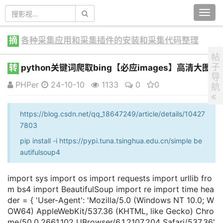
Togg
navi
摘
各种采集应用和采集插件的安装和采集代码整理
帖
子
转
python关键词爬取bing【必应images】高清大图
导
PHPer
24-10-10
1133
0
0
航
https://blog.csdn.net/qq_18647249/article/details/10427
7803
pip install -i https://pypi.tuna.tsinghua.edu.cn/simple be
autifulsoup4
import sys import os import requests import urllib fro
m bs4 import BeautifulSoup import re import time hea
der = { 'User-Agent': 'Mozilla/5.0 (Windows NT 10.0; W
OW64) AppleWebKit/537.36 (KHTML, like Gecko) Chro
me/50.0.2661.102 UBrowser/6.1.2107.204 Safari/537.36'