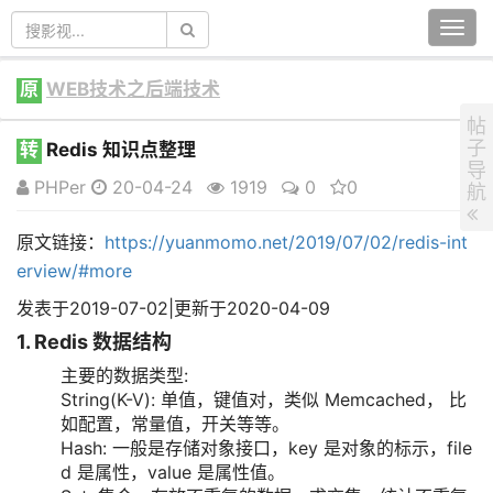
Togg
navi
原
WEB技术之后端技术
帖
子
转
Redis 知识点整理
导
PHPer
20-04-24
1919
0
0
航
原文链接：
https://yuanmomo.net/2019/07/02/redis-int
erview/#more
发表于
2019-07-02
|
更新于
2020-04-09
1. Redis 数据结构
主要的数据类型:
String(K-V): 单值，键值对，类似 Memcached， 比
如配置，常量值，开关等等。
Hash: 一般是存储对象接口，key 是对象的标示，file
d 是属性，value 是属性值。