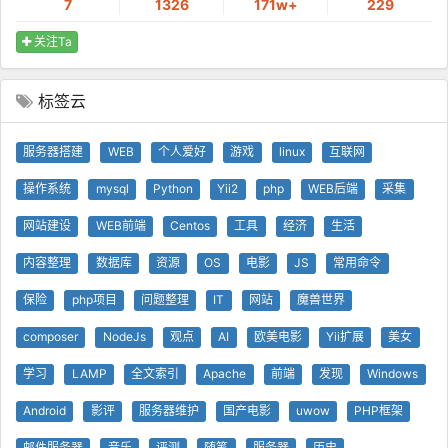
7
1326
171w+
229
关注Ta
标签云
服务器搭建
WEB
个人爱好
游戏
linux
互联网
操作系统
mysql
Python
Yii2
php
WEB后端
采集
网站建设
WEB前端
Centos
工具
经济
生活
内容整理
数据库
资源
OS
电影
JS
常用命令
保险
php项目
问题整理
IT
网站
魔兽世界
composer
NodeJs
观点
AI
欧美电影
Yii扩展
美女
学习
LAMP
全文索引
Apache
前端
发现
Windows
Android
影评
服务器维护
国产电影
uwow
PHP框架
邮件服务器
音乐
评测
随笔
服务器
历史