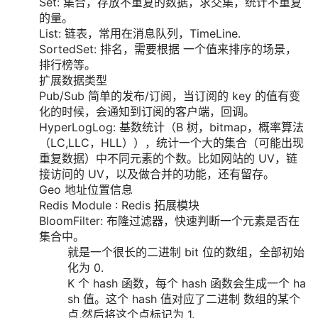
Set: 集合，存放不重复的数据，求交集，统计不重复
的量。
List: 链表，常用在消息队列，TimeLine.
SortedSet: 排名，需要根据 一个值来排序的场景，
排行榜等。
扩展数据类型
Pub/Sub 简单的发布/订阅，当订阅的 key 的值有变
化的时候，会通知到订阅的客户端，回调。
HyperLogLog: 基数统计（B 树，bitmap，概率算法
（LC,LLC，HLL）），统计一个大的集合（可能出现
重复数据）中不同元素的个数。比如网站的 UV，链
接访问的 UV，以及做合并的功能，还有留存。
Geo 地址位置信息
Redis Module : Redis 拓展模块
BloomFilter: 布隆过滤器，快速判断一个元素是否在
集合中。
就是一个很长的二进制 bit 位的数组，全部初始
化为 0.
K 个 hash 函数，每个 hash 函数会生成一个 ha
sh 值。这个 hash 值对应了二进制 数组的某个
点,然后将这个点标记为 1.