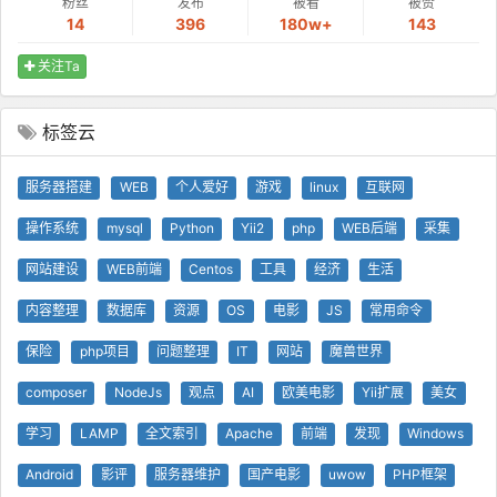
粉丝
发布
被看
被赞
14
396
180w+
143
关注Ta
标签云
服务器搭建
WEB
个人爱好
游戏
linux
互联网
操作系统
mysql
Python
Yii2
php
WEB后端
采集
网站建设
WEB前端
Centos
工具
经济
生活
内容整理
数据库
资源
OS
电影
JS
常用命令
保险
php项目
问题整理
IT
网站
魔兽世界
composer
NodeJs
观点
AI
欧美电影
Yii扩展
美女
学习
LAMP
全文索引
Apache
前端
发现
Windows
Android
影评
服务器维护
国产电影
uwow
PHP框架