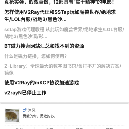
真枪实弹，假戏真做，12部具有“实干精神”的电影！
怎样使用V2Ray代理和SSTap玩如魔兽世界/绝地求
生/LOL台服/战地3/黑色沙...
sstap游戏代理教程 从此玩如魔兽世界/绝地求生/LOL台服/
战地3/黑色沙漠/彩...
BT磁力搜索网站汇总和找不到的资源
什么是磁力链接，您如何使用？
Z-Library：全球最大的数字图书馆/含打不开的解决方案/
镜像
使用V2Ray的mKCP协议加速游戏
v2rayN已停止工作
沐风
勇敢的你，勇敢的心。