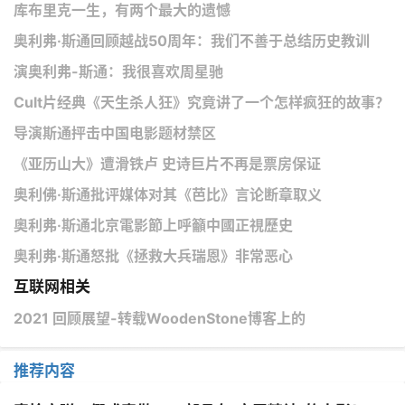
库布里克一生，有两个最大的遗憾
奥利弗·斯通回顾越战50周年：我们不善于总结历史教训
演奥利弗-斯通：我很喜欢周星驰
Cult片经典《天生杀人狂》究竟讲了一个怎样疯狂的故事？
导演斯通抨击中国电影题材禁区
《亚历山大》遭滑铁卢 史诗巨片不再是票房保证
奥利佛·斯通批评媒体对其《芭比》言论断章取义
奧利弗·斯通北京電影節上呼籲中國正視歷史
奥利弗·斯通怒批《拯救大兵瑞恩》非常恶心
互联网相关
2021 回顾展望-转载WoodenStone博客上的
推荐内容