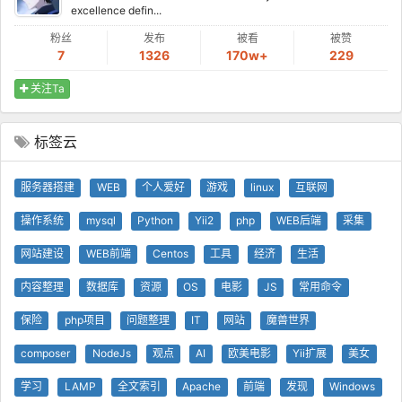
excellence defin...
粉丝
发布
被看
被赞
7
1326
170w+
229
关注Ta
标签云
服务器搭建
WEB
个人爱好
游戏
linux
互联网
操作系统
mysql
Python
Yii2
php
WEB后端
采集
网站建设
WEB前端
Centos
工具
经济
生活
内容整理
数据库
资源
OS
电影
JS
常用命令
保险
php项目
问题整理
IT
网站
魔兽世界
composer
NodeJs
观点
AI
欧美电影
Yii扩展
美女
学习
LAMP
全文索引
Apache
前端
发现
Windows