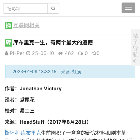
Togg
navi
摘
互联网相关
帖
子
转
库布里克一生，有两个最大的遗憾
导
PHPer
25-05-10
462
0
0
航
2023-01-09 13:32:15 来源: 虹膜
作者：Jonathan Victory
译者：鸢尾花
校对：易二三
来源：HeadStuff（2017年8月28日）
斯坦利·库布里克
生前囤积了一盒盒的研究材料和剧本草