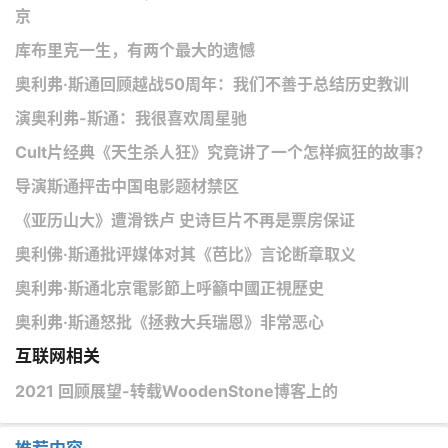
京
库布里克一生，有两个最大的遗憾
奥利弗·斯通回顾越战50周年：我们不善于总结历史教训
演奥利弗-斯通：我很喜欢周星驰
Cult片经典《天生杀人狂》究竟讲了一个怎样疯狂的故事？
导演斯通抨击中国电影题材禁区
《亚历山大》遭滑铁卢 史诗巨片不再是票房保证
奥利佛·斯通批评媒体对其《芭比》言论断章取义
奧利弗·斯通北京電影節上呼籲中國正視歷史
奥利弗·斯通怒批《拯救大兵瑞恩》非常恶心
互联网相关
2021 回顾展望-转载WoodenStone博客上的