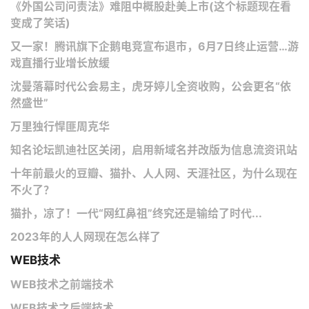
《外国公司问责法》难阻中概股赴美上市(这个标题现在看
变成了笑话)
又一家！腾讯旗下企鹅电竞宣布退市，6月7日终止运营…游
戏直播行业增长放缓
沈曼落幕时代公会易主，虎牙婷儿全资收购，公会更名“依
然盛世”
万里独行悍匪周克华
知名论坛凯迪社区关闭，启用新域名并改版为信息流资讯站
十年前最火的豆瓣、猫扑、人人网、天涯社区，为什么现在
不火了？
猫扑，凉了！一代“网红鼻祖”终究还是输给了时代...
2023年的人人网现在怎么样了
WEB技术
WEB技术之前端技术
WEB技术之后端技术