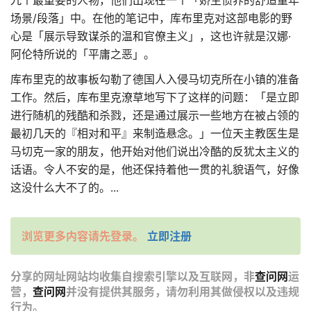
九个最重要的人物，他们出现在一个「娇生惯养的舒适童年
场景/段落」中。在他的笔记中，库布里克对这部电影的野
心是「展示导致谋杀的温和官僚主义」，这也许就是汉娜·
阿伦特所说的「平庸之恶」。
库布里克的故事板勾勒了德国人入侵马切克所在小镇的准备
工作。然后，库布里克潦草地写下了这样的问题：「是立即
进行随机的残酷和杀戮，还是通过展示一些地方在被占领的
最初几天的『相对和平』来制造悬念。」一位天主教医生是
马切克一家的朋友，他开始对他们说出冷酷的反犹太主义的
话语。令人不安的是，他还保持着他一贯的礼貌语气，好像
这没什么大不了的。...
浏览更多内容请先登录。
立即注册
分享的网址网站均收集自搜索引擎以及互联网，非
查问网
运
营，
查问网
并没有提供其服务，请勿利用其做侵权以及违规
行为。