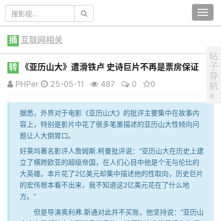
Togg
navi
摘
互联网相关
帖
子
转
《亚历山大》遭滑铁卢 史诗巨片不再是票房保证
导
PHPer
25-05-11
487
0
0
航
据悉，外界对于电影《亚历山大》的批评主要集中在故事内
容上，特别是影片中花了很多笔墨描述的亚历山大性倾向问
题让人大倒胃口。
好莱坞著名影评人詹姆斯.柯曼批评说：“亚历山大在历史上建
立了横跨欧亚的超级帝国，在人们心目中他是个无与伦比的
大英雄。本片花了2亿美元却集中描述他的性取向，历史巨片
的宏伟根本看不出来，我不知道这2亿美元花在了什么地
方。”
但是导演奥利弗.斯通对此并不买账，他坚持说：“亚历山