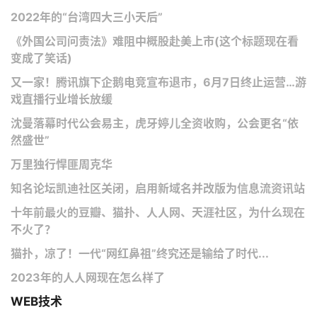
2022年的“台湾四大三小天后”
《外国公司问责法》难阻中概股赴美上市(这个标题现在看
变成了笑话)
又一家！腾讯旗下企鹅电竞宣布退市，6月7日终止运营…游
戏直播行业增长放缓
沈曼落幕时代公会易主，虎牙婷儿全资收购，公会更名“依
然盛世”
万里独行悍匪周克华
知名论坛凯迪社区关闭，启用新域名并改版为信息流资讯站
十年前最火的豆瓣、猫扑、人人网、天涯社区，为什么现在
不火了？
猫扑，凉了！一代“网红鼻祖”终究还是输给了时代...
2023年的人人网现在怎么样了
WEB技术