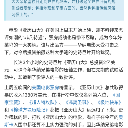
大大帝希望独自走到世界的尽头，并打破这个世界旧有的规
则或者限制：包括地理和军事方面的，当然也包括传统风俗
习惯上的。”
电影《亚历山大》在美国上周末开始上映，却不料迎来恶
评如潮的“非凡待遇”，票房成绩也是惨不忍睹，成为今年好
莱坞的一大笑柄。该片出品方———华纳电影大受打击之
下，对今后投资拍摄这种大手笔的史诗巨片开始犹疑。
长达3个小时的史诗巨片《亚历山大》总投资2亿美
元，可谓今年华纳兄弟电影的压轴之作，但在先期的试映活
动中，却遭到了影评人的一致批评。
上周五晚间的
美国电影票房
榜显示，《亚历山大》总共取得
票房收入1380万美元，在排行榜中仅仅名列第六位，
《国
家宝藏》
、
《超人特攻队》
、
《逃离圣诞》
、
《极地快车》
和
《棉球方块历险记》
都把《亚历山大》远远甩了下来。更
为糟糕的是，打败《亚历山大》的电影，看样子在今年的
奥
斯卡
入围中都还算不上实力强劲的对手，因此华纳兄弟电影