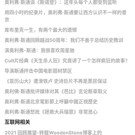
奥利弗·斯通谈《斯诺登》：这年头每个人都受到监听
用四小时的纪录片，奥利弗·斯通要让西方认识不一样的普
京
库布里克一生，有两个最大的遗憾
奥利弗·斯通回顾越战50周年：我们不善于总结历史教训
演奥利弗-斯通：我很喜欢周星驰
Cult片经典《天生杀人狂》究竟讲了一个怎样疯狂的故事？
导演斯通抨击中国电影题材禁区
《亚历山大》遭滑铁卢 史诗巨片不再是票房保证
奥利佛·斯通批评媒体对其《芭比》言论断章取义
奧利弗·斯通北京電影節上呼籲中國正視歷史
奥利弗·斯通怒批《拯救大兵瑞恩》非常恶心
互联网相关
2021 回顾展望-转载WoodenStone博客上的