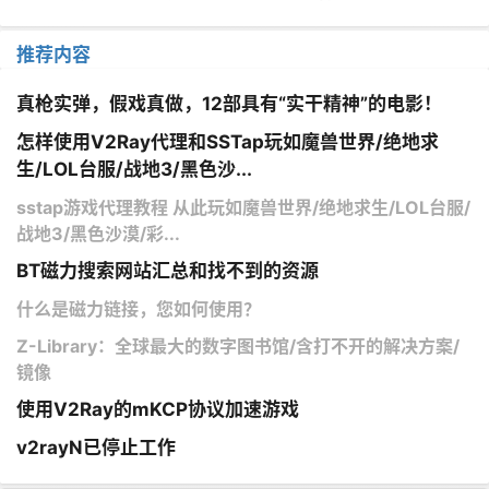
推荐内容
真枪实弹，假戏真做，12部具有“实干精神”的电影！
怎样使用V2Ray代理和SSTap玩如魔兽世界/绝地求
生/LOL台服/战地3/黑色沙...
sstap游戏代理教程 从此玩如魔兽世界/绝地求生/LOL台服/
战地3/黑色沙漠/彩...
BT磁力搜索网站汇总和找不到的资源
什么是磁力链接，您如何使用？
Z-Library：全球最大的数字图书馆/含打不开的解决方案/
镜像
使用V2Ray的mKCP协议加速游戏
v2rayN已停止工作