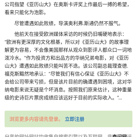
公司指望《亚历山大》在奥斯卡评奖上作最后一搏的希望，
看来只能化为泡影。
尽管遭遇如此败绩，导演奥利弗.斯通仍然不服气。
他前天在接受欧洲媒体采访的时候仍旧嘴硬地表示：
“欧洲有更深厚的文化根基，所以对《亚历山大》的故事理
解更为容易，不会像美国那样从观众到影评人都众口一词地
泼冷水。”作为投资方和出品方的华纳兄弟电影，对《亚历
山大》遭遇如此败绩只能叫苦不迭。该公司副总裁理查德.
福克斯黯然地承认：“尽管我们有信心保证《亚历山大》不
会给公司带来亏损，但是该片目前的确遭遇到困境，这对华
纳电影来说无疑是个坏消息。按照我们原来估计，这种重量
级的史诗巨片票房成绩应该远好于目前的实际收入。”...
浏览更多内容请先登录。
立即注册
分享的网址网站均收集自搜索引擎以及互联网，非
查问网
运