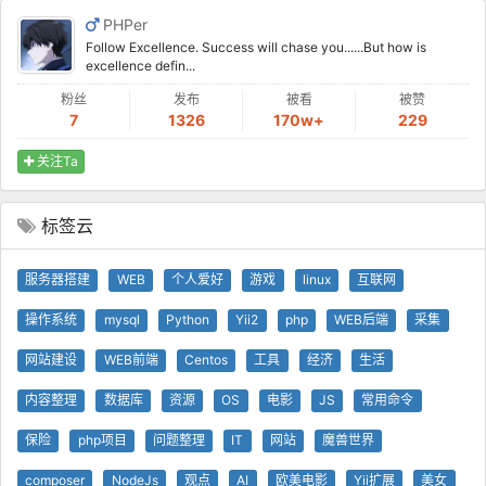
PHPer
Follow Excellence. Success will chase you......But how is
excellence defin...
粉丝
发布
被看
被赞
7
1326
170w+
229
关注Ta
标签云
服务器搭建
WEB
个人爱好
游戏
linux
互联网
操作系统
mysql
Python
Yii2
php
WEB后端
采集
网站建设
WEB前端
Centos
工具
经济
生活
内容整理
数据库
资源
OS
电影
JS
常用命令
保险
php项目
问题整理
IT
网站
魔兽世界
composer
NodeJs
观点
AI
欧美电影
Yii扩展
美女